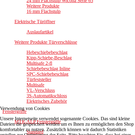
24 mm Flachstulp Wicona Serie 65
Weitere Produkte
16 mm Flachstulp
Elektrische Türöffner
Auslaufartikel
Weitere Produkte Türverschlüsse
Hebeschiebebeschlag
Kipp-Schiebe-Beschlag
Multisafe 2-fl
Schiebebeschlag Inline
SPC-Schiebebeschlag
Türfeststeller
Multisafe
VL-Verschluss
3S-Automatikschloss
Elektrisches Zubehör
Verwendung von Cookies
Fenstergriffe
Unsere Internetseite verwendet sogenannte Cookies. Das sind kleine
MTR-ALP Fenstergriffe
Dateien die gespeichert werden um es Ihnen zu ermöglichen den Shop
komfortabler zu nutzen. Zusätzlich können wir dadurch Statistiken
Standard
erstellen zur Optimierung der Seite. Bitte beachten Sie, dass bei einer