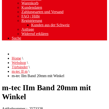
Warenkorb
Kundendaten
Zahlungsarten und Versand
FAQ / Hilfe
Registrierung
Kunden aus der Schweiz
Anfrage
Widerruf erklären
Suche
Home
\
Webshop
\
Türbänder
\
m-tec II m
\
m-tec IIm Band 20mm mit Winkel
m-tec IIm Band 20mm mit
Winkel
Artikelnummer : 2573328