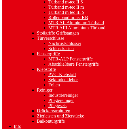
Türband m-tec II S
Türband m-tec II m
Türband m-tec III S
Rollenband m-tec RB
MTR AII Aluminium Türband
MTR AIII Aluminium Türband
Stoßgriffe Griffstangen
Türverschlüsse
Nachrüstschlösser
Schlosskästen
Fenstergriffe
MTR-ALP Fenstergriffe
Abschließbare Fenstergriffe
Klebstoffe
PVC-Klebstoff
Sekundenkleber
Folien
Reiniger
Industriereiniger
Pflegereiniger
Pflegesets
Drückergarnituren
Zierleisten und Zierstücke
Balkontürgriffe
Info