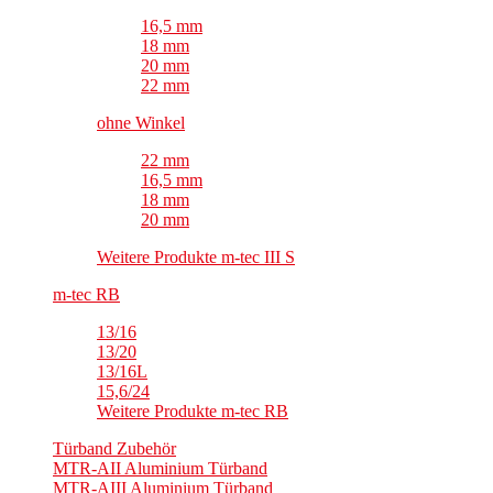
16,5 mm
18 mm
20 mm
22 mm
ohne Winkel
22 mm
16,5 mm
18 mm
20 mm
Weitere Produkte m-tec III S
m-tec RB
13/16
13/20
13/16L
15,6/24
Weitere Produkte m-tec RB
Türband Zubehör
MTR-AII Aluminium Türband
MTR-AIII Aluminium Türband