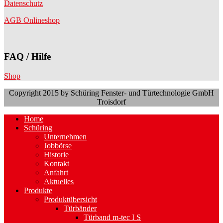
Datenschutz
AGB Onlineshop
FAQ / Hilfe
Shop
Copyright 2015 by Schüring Fenster- und Türtechnologie GmbH
Troisdorf
Home
Schüring
Unternehmen
Jobbörse
Historie
Kontakt
Anfahrt
Aktuelles
Produkte
Produktübersicht
Türbänder
Türband m-tec I S