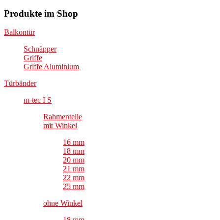
Produkte im Shop
Balkontür
Schnäpper
Griffe
Griffe Aluminium
Türbänder
m-tec I S
Rahmenteile
mit Winkel
16 mm
18 mm
20 mm
21 mm
22 mm
25 mm
ohne Winkel
18 mm