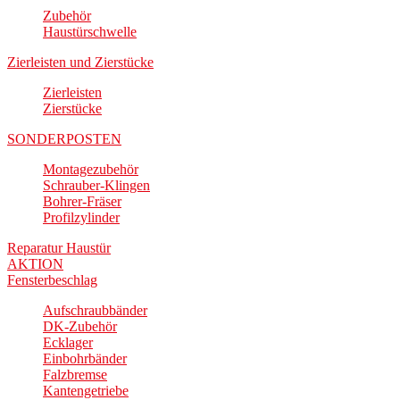
Zubehör
Haustürschwelle
Zierleisten und Zierstücke
Zierleisten
Zierstücke
SONDERPOSTEN
Montagezubehör
Schrauber-Klingen
Bohrer-Fräser
Profilzylinder
Reparatur Haustür
AKTION
Fensterbeschlag
Aufschraubbänder
DK-Zubehör
Ecklager
Einbohrbänder
Falzbremse
Kantengetriebe