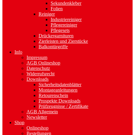
Sekundenkleber
Folien
Reiniger
Industriereiniger
Pflegereiniger
Pflegesets
Drückergarnituren
Zierleisten und Zierstücke
Balkontürgriffe
Info
Impressum
AGB Onlineshop
Datenschutz
Widerrufsrecht
Downloads
Sicherheitsdatenblätter
Montageanleitungen
Retourenschein
Prospekte Downloads
Prüfzeugnisse / Zertifikate
AGB Allgemein
Newsletter
Shop
Onlineshop
Bestellungen