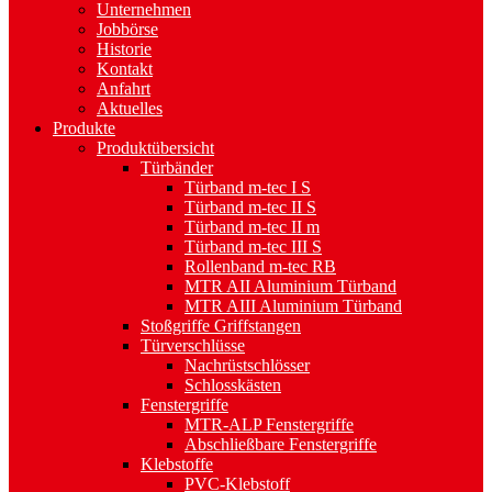
Unternehmen
Jobbörse
Historie
Kontakt
Anfahrt
Aktuelles
Produkte
Produktübersicht
Türbänder
Türband m-tec I S
Türband m-tec II S
Türband m-tec II m
Türband m-tec III S
Rollenband m-tec RB
MTR AII Aluminium Türband
MTR AIII Aluminium Türband
Stoßgriffe Griffstangen
Türverschlüsse
Nachrüstschlösser
Schlosskästen
Fenstergriffe
MTR-ALP Fenstergriffe
Abschließbare Fenstergriffe
Klebstoffe
PVC-Klebstoff