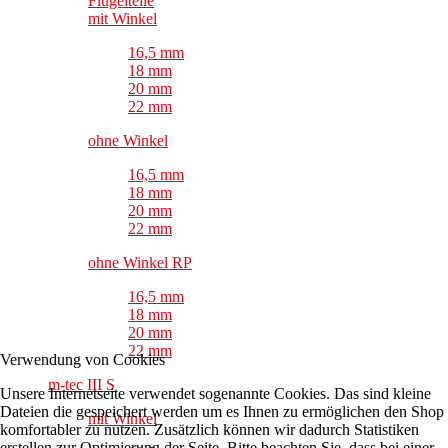
Flügelteile
mit Winkel
16,5 mm
18 mm
20 mm
22 mm
ohne Winkel
16,5 mm
18 mm
20 mm
22 mm
ohne Winkel RP
16,5 mm
18 mm
20 mm
22 mm
Verwendung von Cookies
m-tec III S
Unsere Internetseite verwendet sogenannte Cookies. Das sind kleine
Dateien die gespeichert werden um es Ihnen zu ermöglichen den Shop
mit Winkel
komfortabler zu nutzen. Zusätzlich können wir dadurch Statistiken
erstellen zur Optimierung der Seite. Bitte beachten Sie, dass bei einer