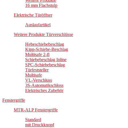
Weitere Produkte
16 mm Flachstulp
Elektrische Türöffner
Auslaufartikel
Weitere Produkte Türverschlüsse
Hebeschiebebeschlag
Kipp-Schiebe-Beschlag
Multisafe 2-fl
Schiebebeschlag Inline
SPC-Schiebebeschlag
Türfeststeller
Multisafe
VL-Verschluss
3S-Automatikschloss
Elektrisches Zubehör
Fenstergriffe
MTR-ALP Fenstergriffe
Standard
mit Druckknopf