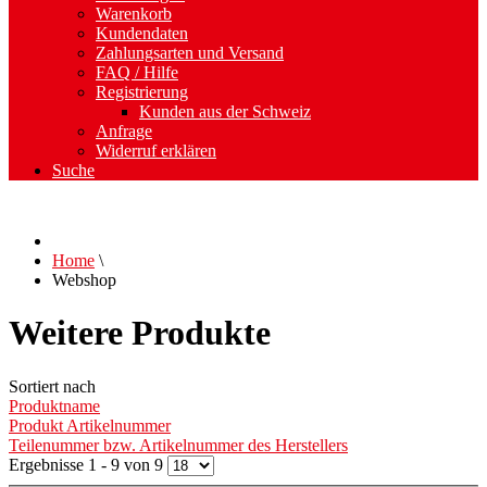
Warenkorb
Kundendaten
Zahlungsarten und Versand
FAQ / Hilfe
Registrierung
Kunden aus der Schweiz
Anfrage
Widerruf erklären
Suche
Home
\
Webshop
Weitere Produkte
Sortiert nach
Produktname
Produkt Artikelnummer
Teilenummer bzw. Artikelnummer des Herstellers
Ergebnisse 1 - 9 von 9