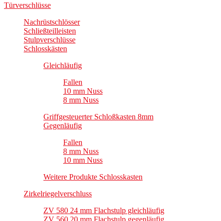
Türverschlüsse
Nachrüstschlösser
Schließteilleisten
Stulpverschlüsse
Schlosskästen
Gleichläufig
Fallen
10 mm Nuss
8 mm Nuss
Griffgesteuerter Schloßkasten 8mm
Gegenläufig
Fallen
8 mm Nuss
10 mm Nuss
Weitere Produkte Schlosskasten
Zirkelriegelverschluss
ZV 580 24 mm Flachstulp gleichläufig
ZV 560 20 mm Flachstulp gegenläufig