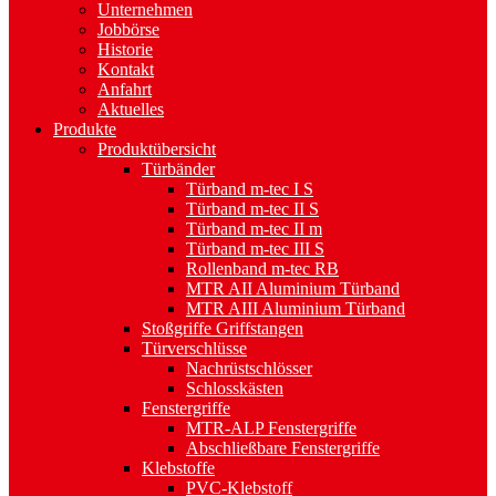
Unternehmen
Jobbörse
Historie
Kontakt
Anfahrt
Aktuelles
Produkte
Produktübersicht
Türbänder
Türband m-tec I S
Türband m-tec II S
Türband m-tec II m
Türband m-tec III S
Rollenband m-tec RB
MTR AII Aluminium Türband
MTR AIII Aluminium Türband
Stoßgriffe Griffstangen
Türverschlüsse
Nachrüstschlösser
Schlosskästen
Fenstergriffe
MTR-ALP Fenstergriffe
Abschließbare Fenstergriffe
Klebstoffe
PVC-Klebstoff