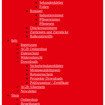
Sekundenkleber
Folien
Reiniger
Industriereiniger
Pflegereiniger
Pflegesets
Drückergarnituren
Zierleisten und Zierstücke
Balkontürgriffe
Info
Impressum
AGB Onlineshop
Datenschutz
Widerrufsrecht
Downloads
Sicherheitsdatenblätter
Montageanleitungen
Retourenschein
Prospekte Downloads
Prüfzeugnisse / Zertifikate
AGB Allgemein
Newsletter
Shop
Onlineshop
Bestellungen