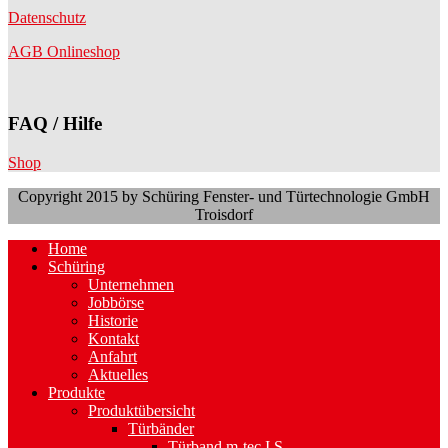
Datenschutz
AGB Onlineshop
FAQ / Hilfe
Shop
Copyright 2015 by Schüring Fenster- und Türtechnologie GmbH
Troisdorf
Home
Schüring
Unternehmen
Jobbörse
Historie
Kontakt
Anfahrt
Aktuelles
Produkte
Produktübersicht
Türbänder
Türband m-tec I S