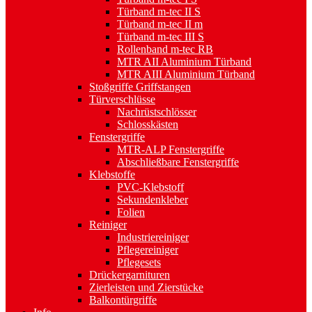
Türband m-tec II S
Türband m-tec II m
Türband m-tec III S
Rollenband m-tec RB
MTR AII Aluminium Türband
MTR AIII Aluminium Türband
Stoßgriffe Griffstangen
Türverschlüsse
Nachrüstschlösser
Schlosskästen
Fenstergriffe
MTR-ALP Fenstergriffe
Abschließbare Fenstergriffe
Klebstoffe
PVC-Klebstoff
Sekundenkleber
Folien
Reiniger
Industriereiniger
Pflegereiniger
Pflegesets
Drückergarnituren
Zierleisten und Zierstücke
Balkontürgriffe