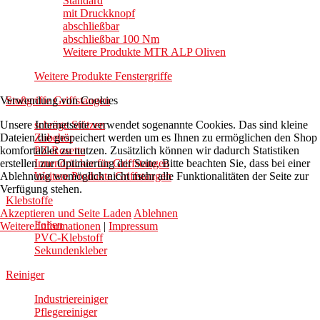
Standard
mit Druckknopf
abschließbar
abschließbar 100 Nm
Weitere Produkte MTR ALP Oliven
Weitere Produkte Fenstergriffe
Stoßgriffe Griffstangen
Verwendung von Cookies
schräge Stützen
Unsere Internetseite verwendet sogenannte Cookies. Das sind kleine
Zubehör
Dateien die gespeichert werden um es Ihnen zu ermöglichen den Shop
PZ-Rosette
komfortabler zu nutzen. Zusätzlich können wir dadurch Statistiken
Innendrücker für Griffstangen
erstellen zur Optimierung der Seite. Bitte beachten Sie, dass bei einer
Weitere Produkte Griffstangen
Ablehnung womöglich nicht mehr alle Funktionalitäten der Seite zur
Verfügung stehen.
Klebstoffe
Akzeptieren und Seite Laden
Ablehnen
Folien
Weitere Informationen
|
Impressum
PVC-Klebstoff
Sekundenkleber
Reiniger
Industriereiniger
Pflegereiniger