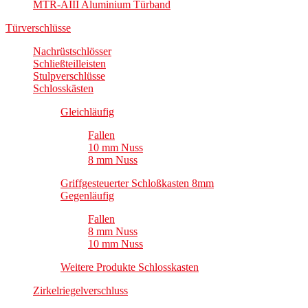
MTR-AIII Aluminium Türband
Türverschlüsse
Nachrüstschlösser
Schließteilleisten
Stulpverschlüsse
Schlosskästen
Gleichläufig
Fallen
10 mm Nuss
8 mm Nuss
Griffgesteuerter Schloßkasten 8mm
Gegenläufig
Fallen
8 mm Nuss
10 mm Nuss
Weitere Produkte Schlosskasten
Zirkelriegelverschluss