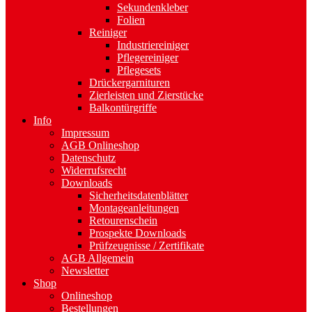
Sekundenkleber
Folien
Reiniger
Industriereiniger
Pflegereiniger
Pflegesets
Drückergarnituren
Zierleisten und Zierstücke
Balkontürgriffe
Info
Impressum
AGB Onlineshop
Datenschutz
Widerrufsrecht
Downloads
Sicherheitsdatenblätter
Montageanleitungen
Retourenschein
Prospekte Downloads
Prüfzeugnisse / Zertifikate
AGB Allgemein
Newsletter
Shop
Onlineshop
Bestellungen