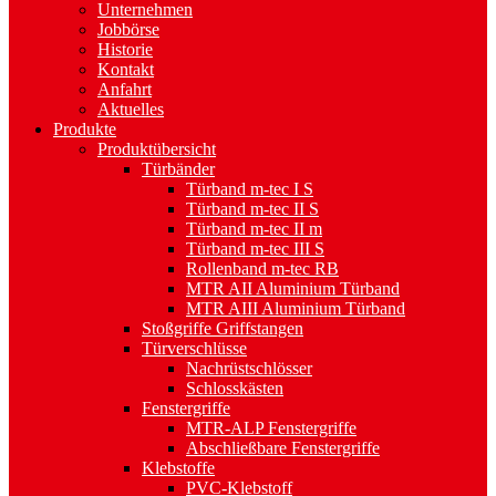
Unternehmen
Jobbörse
Historie
Kontakt
Anfahrt
Aktuelles
Produkte
Produktübersicht
Türbänder
Türband m-tec I S
Türband m-tec II S
Türband m-tec II m
Türband m-tec III S
Rollenband m-tec RB
MTR AII Aluminium Türband
MTR AIII Aluminium Türband
Stoßgriffe Griffstangen
Türverschlüsse
Nachrüstschlösser
Schlosskästen
Fenstergriffe
MTR-ALP Fenstergriffe
Abschließbare Fenstergriffe
Klebstoffe
PVC-Klebstoff