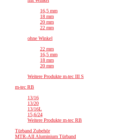
mit Winkel
16,5 mm
18 mm
20 mm
22 mm
ohne Winkel
22 mm
16,5 mm
18 mm
20 mm
Weitere Produkte m-tec III S
m-tec RB
13/16
13/20
13/16L
15,6/24
Weitere Produkte m-tec RB
Türband Zubehör
MTR-AII Aluminium Türband