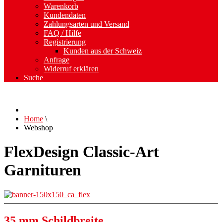
Warenkorb
Kundendaten
Zahlungsarten und Versand
FAQ / Hilfe
Registrierung
Kunden aus der Schweiz
Anfrage
Widerruf erklären
Suche
Home
\
Webshop
FlexDesign Classic-Art
Garnituren
35 mm Schildbreite