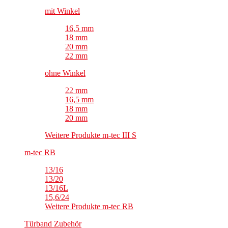
mit Winkel
16,5 mm
18 mm
20 mm
22 mm
ohne Winkel
22 mm
16,5 mm
18 mm
20 mm
Weitere Produkte m-tec III S
m-tec RB
13/16
13/20
13/16L
15,6/24
Weitere Produkte m-tec RB
Türband Zubehör