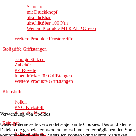
Standard
mit Druckknopf
abschließbar
abschließbar 100 Nm
Weitere Produkte MTR ALP Oliven
Weitere Produkte Fenstergriffe
Stoßgriffe Griffstangen
schräge Stützen
Zubehör
PZ-Rosette
Innendrücker für Griffstangen
Weitere Produkte Griffstangen
Klebstoffe
Folien
PVC-Klebstoff
Sekundenkleber
Verwendung von Cookies
Reiniger
Unsere Internetseite verwendet sogenannte Cookies. Das sind kleine
Dateien die gespeichert werden um es Ihnen zu ermöglichen den Shop
Industriereiniger
komfortabler zu nutzen. Zusätzlich können wir dadurch Statistiken