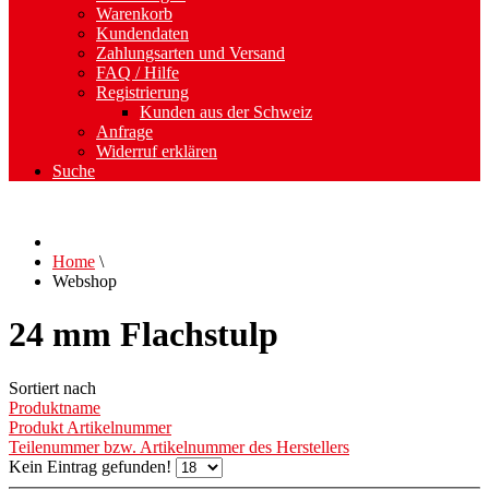
Warenkorb
Kundendaten
Zahlungsarten und Versand
FAQ / Hilfe
Registrierung
Kunden aus der Schweiz
Anfrage
Widerruf erklären
Suche
Home
\
Webshop
24 mm Flachstulp
Sortiert nach
Produktname
Produkt Artikelnummer
Teilenummer bzw. Artikelnummer des Herstellers
Kein Eintrag gefunden!