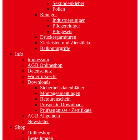
Sekundenkleber
Folien
Reiniger
Industriereiniger
Pflegereiniger
Pflegesets
Drückergarnituren
Zierleisten und Zierstücke
Balkontürgriffe
Info
Impressum
AGB Onlineshop
Datenschutz
Widerrufsrecht
Downloads
Sicherheitsdatenblätter
Montageanleitungen
Retourenschein
Prospekte Downloads
Prüfzeugnisse / Zertifikate
AGB Allgemein
Newsletter
Shop
Onlineshop
Bestellungen