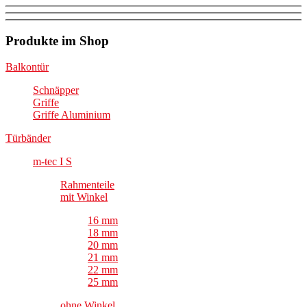
Produkte im Shop
Balkontür
Schnäpper
Griffe
Griffe Aluminium
Türbänder
m-tec I S
Rahmenteile
mit Winkel
16 mm
18 mm
20 mm
21 mm
22 mm
25 mm
ohne Winkel