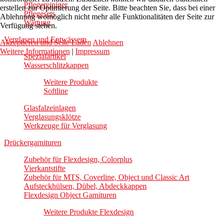
Pflegereiniger
erstellen zur Optimierung der Seite. Bitte beachten Sie, dass bei einer
Pflegesets
Ablehnung womöglich nicht mehr alle Funktionalitäten der Seite zur
Wartung
Verfügung stehen.
Verglasen und Entwässern
Akzeptieren und Seite Laden
Ablehnen
Weitere Informationen
|
Impressum
Spezialartikel
Wasserschlitzkappen
Weitere Produkte
Softline
Glasfalzeinlagen
Verglasungsklötze
Werkzeuge für Verglasung
Drückergarnituren
Zubehör für Flexdesign, Colorplus
Vierkantstifte
Zubehör für MTS, Coverline, Object und Classic Art
Aufsteckhülsen, Dübel, Abdeckkappen
Flexdesign Object Garnituren
Weitere Produkte Flexdesign