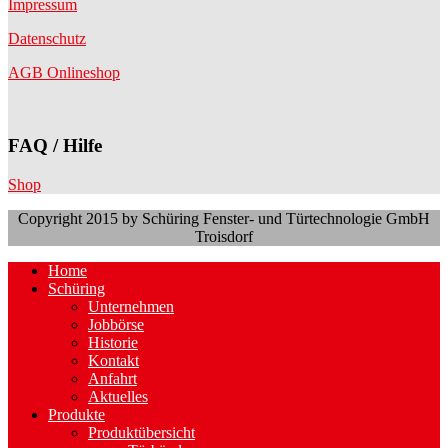
Impressum
Datenschutz
AGB Onlineshop
FAQ / Hilfe
Shop
Copyright 2015 by Schüring Fenster- und Türtechnologie GmbH
Troisdorf
Home
Schüring
Unternehmen
Jobbörse
Historie
Kontakt
Anfahrt
Aktuelles
Produkte
Produktübersicht