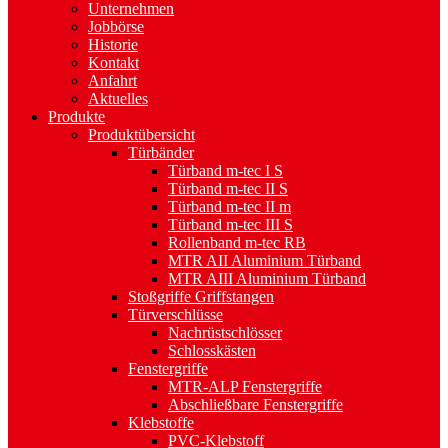
Unternehmen
Jobbörse
Historie
Kontakt
Anfahrt
Aktuelles
Produkte
Produktübersicht
Türbänder
Türband m-tec I S
Türband m-tec II S
Türband m-tec II m
Türband m-tec III S
Rollenband m-tec RB
MTR AII Aluminium Türband
MTR AIII Aluminium Türband
Stoßgriffe Griffstangen
Türverschlüsse
Nachrüstschlösser
Schlosskästen
Fenstergriffe
MTR-ALP Fenstergriffe
Abschließbare Fenstergriffe
Klebstoffe
PVC-Klebstoff