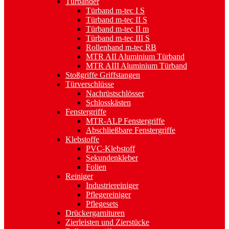
Türbänder
Türband m-tec I S
Türband m-tec II S
Türband m-tec II m
Türband m-tec III S
Rollenband m-tec RB
MTR AII Aluminium Türband
MTR AIII Aluminium Türband
Stoßgriffe Griffstangen
Türverschlüsse
Nachrüstschlösser
Schlosskästen
Fenstergriffe
MTR-ALP Fenstergriffe
Abschließbare Fenstergriffe
Klebstoffe
PVC-Klebstoff
Sekundenkleber
Folien
Reiniger
Industriereiniger
Pflegereiniger
Pflegesets
Drückergarnituren
Zierleisten und Zierstücke