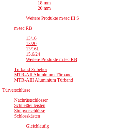
18 mm
20 mm
Weitere Produkte m-tec III S
m-tec RB
13/16
13/20
13/16L
15,6/24
Weitere Produkte m-tec RB
Türband Zubehör
MTR-AII Aluminium Türband
MTR-AIII Aluminium Türband
Türverschlüsse
Nachrüstschlösser
Schließteilleisten
Stulpverschlüsse
Schlosskästen
Gleichläufig