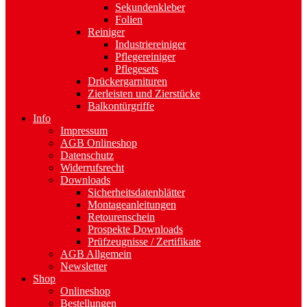
Sekundenkleber
Folien
Reiniger
Industriereiniger
Pflegereiniger
Pflegesets
Drückergarnituren
Zierleisten und Zierstücke
Balkontürgriffe
Info
Impressum
AGB Onlineshop
Datenschutz
Widerrufsrecht
Downloads
Sicherheitsdatenblätter
Montageanleitungen
Retourenschein
Prospekte Downloads
Prüfzeugnisse / Zertifikate
AGB Allgemein
Newsletter
Shop
Onlineshop
Bestellungen