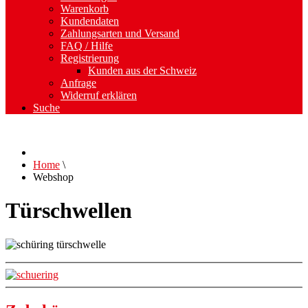
Warenkorb
Kundendaten
Zahlungsarten und Versand
FAQ / Hilfe
Registrierung
Kunden aus der Schweiz
Anfrage
Widerruf erklären
Suche
Home
\
Webshop
Türschwellen