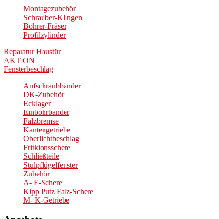
Montagezubehör
Schrauber-Klingen
Bohrer-Fräser
Profilzylinder
Reparatur Haustür
AKTION
Fensterbeschlag
Aufschraubbänder
DK-Zubehör
Ecklager
Einbohrbänder
Falzbremse
Kantengetriebe
Oberlichtbeschlag
Fritkionsschere
Schließteile
Stulpflügelfenster
Zubehör
A- E-Schere
Kipp Putz Falz-Schere
M- K-Getriebe