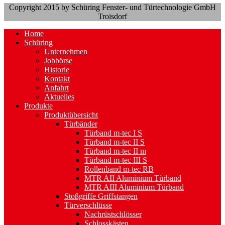
Copyright 2015 by Schüring Fenster- und Türtechnologie GmbH
Troisdorf
Home
Schüring
Unternehmen
Jobbörse
Historie
Kontakt
Anfahrt
Aktuelles
Produkte
Produktübersicht
Türbänder
Türband m-tec I S
Türband m-tec II S
Türband m-tec II m
Türband m-tec III S
Rollenband m-tec RB
MTR AII Aluminium Türband
MTR AIII Aluminium Türband
Stoßgriffe Griffstangen
Türverschlüsse
Nachrüstschlösser
Schlosskästen