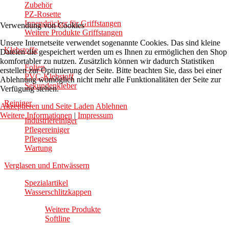
Zubehör
PZ-Rosette
Innendrücker für Griffstangen
Verwendung von Cookies
Weitere Produkte Griffstangen
Unsere Internetseite verwendet sogenannte Cookies. Das sind kleine
Klebstoffe
Dateien die gespeichert werden um es Ihnen zu ermöglichen den Shop
komfortabler zu nutzen. Zusätzlich können wir dadurch Statistiken
Folien
erstellen zur Optimierung der Seite. Bitte beachten Sie, dass bei einer
PVC-Klebstoff
Ablehnung womöglich nicht mehr alle Funktionalitäten der Seite zur
Sekundenkleber
Verfügung stehen.
Reiniger
Akzeptieren und Seite Laden
Ablehnen
Weitere Informationen
|
Impressum
Industriereiniger
Pflegereiniger
Pflegesets
Wartung
Verglasen und Entwässern
Spezialartikel
Wasserschlitzkappen
Weitere Produkte
Softline