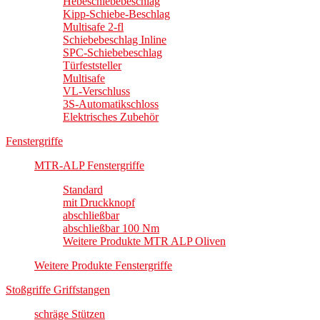
Hebeschiebebeschlag
Kipp-Schiebe-Beschlag
Multisafe 2-fl
Schiebebeschlag Inline
SPC-Schiebebeschlag
Türfeststeller
Multisafe
VL-Verschluss
3S-Automatikschloss
Elektrisches Zubehör
Fenstergriffe
MTR-ALP Fenstergriffe
Standard
mit Druckknopf
abschließbar
abschließbar 100 Nm
Weitere Produkte MTR ALP Oliven
Weitere Produkte Fenstergriffe
Stoßgriffe Griffstangen
schräge Stützen