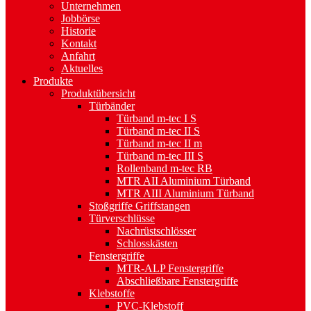
Unternehmen
Jobbörse
Historie
Kontakt
Anfahrt
Aktuelles
Produkte
Produktübersicht
Türbänder
Türband m-tec I S
Türband m-tec II S
Türband m-tec II m
Türband m-tec III S
Rollenband m-tec RB
MTR AII Aluminium Türband
MTR AIII Aluminium Türband
Stoßgriffe Griffstangen
Türverschlüsse
Nachrüstschlösser
Schlosskästen
Fenstergriffe
MTR-ALP Fenstergriffe
Abschließbare Fenstergriffe
Klebstoffe
PVC-Klebstoff