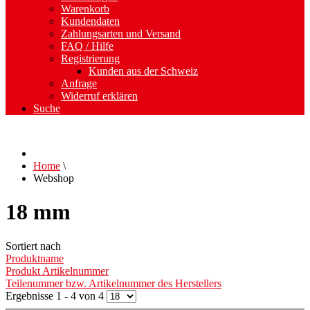
Warenkorb
Kundendaten
Zahlungsarten und Versand
FAQ / Hilfe
Registrierung
Kunden aus der Schweiz
Anfrage
Widerruf erklären
Suche
Home
\
Webshop
18 mm
Sortiert nach
Produktname
Produkt Artikelnummer
Teilenummer bzw. Artikelnummer des Herstellers
Ergebnisse 1 - 4 von 4