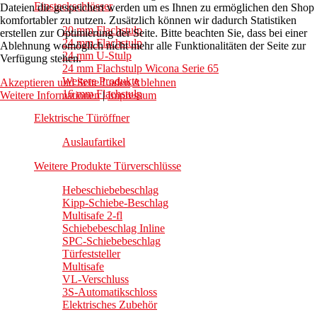
Einsteckschlösser
Dateien die gespeichert werden um es Ihnen zu ermöglichen den Shop
komfortabler zu nutzen. Zusätzlich können wir dadurch Statistiken
20 mm Flachstulp
erstellen zur Optimierung der Seite. Bitte beachten Sie, dass bei einer
24 mm Flachstulp
Ablehnung womöglich nicht mehr alle Funktionalitäten der Seite zur
24 mm U-Stulp
Verfügung stehen.
24 mm Flachstulp Wicona Serie 65
Weitere Produkte
Akzeptieren und Seite Laden
Ablehnen
16 mm Flachstulp
Weitere Informationen
|
Impressum
Elektrische Türöffner
Auslaufartikel
Weitere Produkte Türverschlüsse
Hebeschiebebeschlag
Kipp-Schiebe-Beschlag
Multisafe 2-fl
Schiebebeschlag Inline
SPC-Schiebebeschlag
Türfeststeller
Multisafe
VL-Verschluss
3S-Automatikschloss
Elektrisches Zubehör