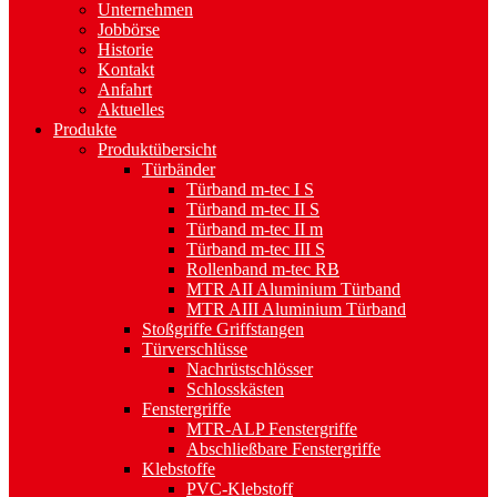
Unternehmen
Jobbörse
Historie
Kontakt
Anfahrt
Aktuelles
Produkte
Produktübersicht
Türbänder
Türband m-tec I S
Türband m-tec II S
Türband m-tec II m
Türband m-tec III S
Rollenband m-tec RB
MTR AII Aluminium Türband
MTR AIII Aluminium Türband
Stoßgriffe Griffstangen
Türverschlüsse
Nachrüstschlösser
Schlosskästen
Fenstergriffe
MTR-ALP Fenstergriffe
Abschließbare Fenstergriffe
Klebstoffe
PVC-Klebstoff