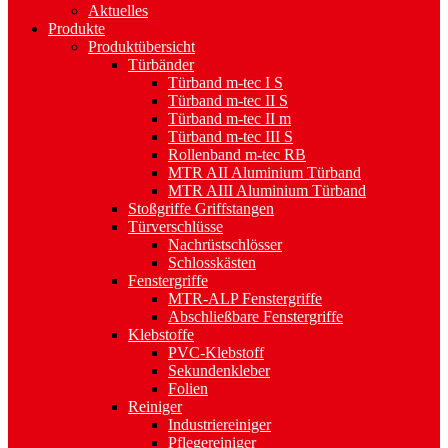
Aktuelles
Produkte
Produktübersicht
Türbänder
Türband m-tec I S
Türband m-tec II S
Türband m-tec II m
Türband m-tec III S
Rollenband m-tec RB
MTR AII Aluminium Türband
MTR AIII Aluminium Türband
Stoßgriffe Griffstangen
Türverschlüsse
Nachrüstschlösser
Schlosskästen
Fenstergriffe
MTR-ALP Fenstergriffe
Abschließbare Fenstergriffe
Klebstoffe
PVC-Klebstoff
Sekundenkleber
Folien
Reiniger
Industriereiniger
Pflegereiniger