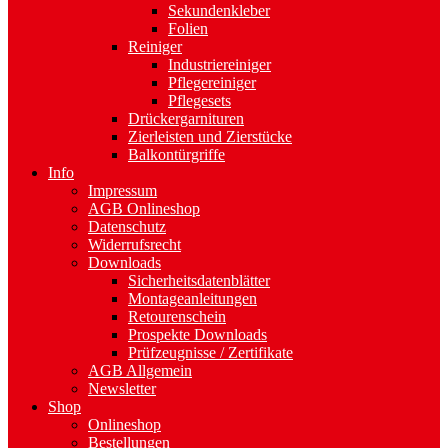
Sekundenkleber
Folien
Reiniger
Industriereiniger
Pflegereiniger
Pflegesets
Drückergarnituren
Zierleisten und Zierstücke
Balkontürgriffe
Info
Impressum
AGB Onlineshop
Datenschutz
Widerrufsrecht
Downloads
Sicherheitsdatenblätter
Montageanleitungen
Retourenschein
Prospekte Downloads
Prüfzeugnisse / Zertifikate
AGB Allgemein
Newsletter
Shop
Onlineshop
Bestellungen