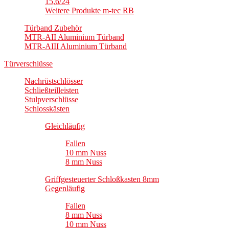
15,6/24
Weitere Produkte m-tec RB
Türband Zubehör
MTR-AII Aluminium Türband
MTR-AIII Aluminium Türband
Türverschlüsse
Nachrüstschlösser
Schließteilleisten
Stulpverschlüsse
Schlosskästen
Gleichläufig
Fallen
10 mm Nuss
8 mm Nuss
Griffgesteuerter Schloßkasten 8mm
Gegenläufig
Fallen
8 mm Nuss
10 mm Nuss