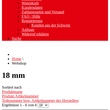
Warenkorb
Kundendaten
Zahlungsarten und Versand
FAQ / Hilfe
Registrierung
Kunden aus der Schweiz
Anfrage
Widerruf erklären
Suche
Home
\
Webshop
18 mm
Sortiert nach
Produktname
Produkt Artikelnummer
Teilenummer bzw. Artikelnummer des Herstellers
Ergebnisse 1 - 6 von 6