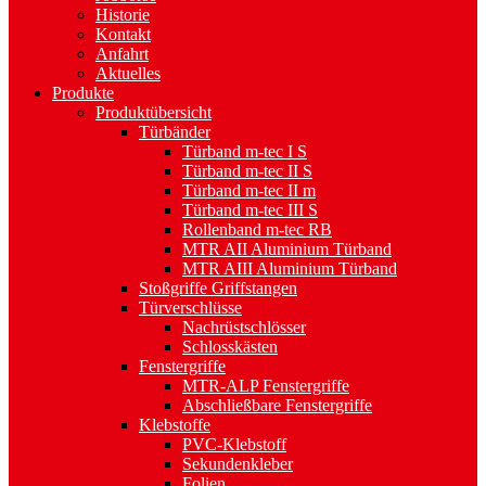
Historie
Kontakt
Anfahrt
Aktuelles
Produkte
Produktübersicht
Türbänder
Türband m-tec I S
Türband m-tec II S
Türband m-tec II m
Türband m-tec III S
Rollenband m-tec RB
MTR AII Aluminium Türband
MTR AIII Aluminium Türband
Stoßgriffe Griffstangen
Türverschlüsse
Nachrüstschlösser
Schlosskästen
Fenstergriffe
MTR-ALP Fenstergriffe
Abschließbare Fenstergriffe
Klebstoffe
PVC-Klebstoff
Sekundenkleber
Folien