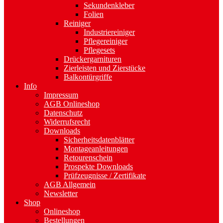
Sekundenkleber
Folien
Reiniger
Industriereiniger
Pflegereiniger
Pflegesets
Drückergarnituren
Zierleisten und Zierstücke
Balkontürgriffe
Info
Impressum
AGB Onlineshop
Datenschutz
Widerrufsrecht
Downloads
Sicherheitsdatenblätter
Montageanleitungen
Retourenschein
Prospekte Downloads
Prüfzeugnisse / Zertifikate
AGB Allgemein
Newsletter
Shop
Onlineshop
Bestellungen