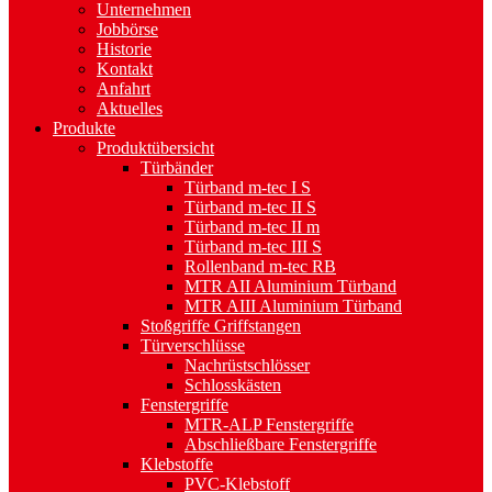
Unternehmen
Jobbörse
Historie
Kontakt
Anfahrt
Aktuelles
Produkte
Produktübersicht
Türbänder
Türband m-tec I S
Türband m-tec II S
Türband m-tec II m
Türband m-tec III S
Rollenband m-tec RB
MTR AII Aluminium Türband
MTR AIII Aluminium Türband
Stoßgriffe Griffstangen
Türverschlüsse
Nachrüstschlösser
Schlosskästen
Fenstergriffe
MTR-ALP Fenstergriffe
Abschließbare Fenstergriffe
Klebstoffe
PVC-Klebstoff