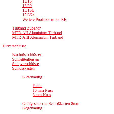
13/16
13/20
13/16L
15,6/24
Weitere Produkte m-tec RB
Türband Zubehör
MTR-AII Aluminium Türband
MTR-AIII Aluminium Türband
Türverschlüsse
Nachrüstschlösser
Schließteilleisten
Stulpverschlüsse
Schlosskästen
Gleichläufig
Fallen
10 mm Nuss
8 mm Nuss
Griffgesteuerter Schloßkasten 8mm
Gegenläufig