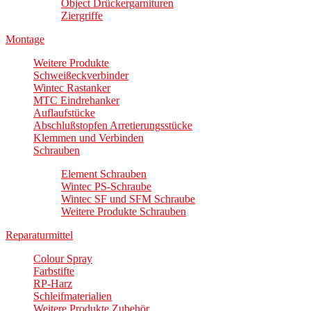
Object Drückergarnituren
Ziergriffe
Montage
Weitere Produkte
Schweißeckverbinder
Wintec Rastanker
MTC Eindrehanker
Auflaufstücke
Abschlußstopfen Arretierungsstücke
Klemmen und Verbinden
Schrauben
Element Schrauben
Wintec PS-Schraube
Wintec SF und SFM Schraube
Weitere Produkte Schrauben
Reparaturmittel
Colour Spray
Farbstifte
RP-Harz
Schleifmaterialien
Weitere Produkte Zubehör