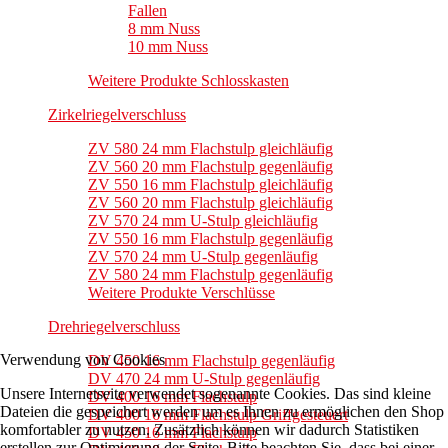
Fallen
8 mm Nuss
10 mm Nuss
Weitere Produkte Schlosskasten
Zirkelriegelverschluss
ZV 580 24 mm Flachstulp gleichläufig
ZV 560 20 mm Flachstulp gegenläufig
ZV 550 16 mm Flachstulp gleichläufig
ZV 560 20 mm Flachstulp gleichläufig
ZV 570 24 mm U-Stulp gleichläufig
ZV 550 16 mm Flachstulp gegenläufig
ZV 570 24 mm U-Stulp gegenläufig
ZV 580 24 mm Flachstulp gegenläufig
Weitere Produkte Verschlüsse
Drehriegelverschluss
Verwendung von Cookies
DV 450 16 mm Flachstulp gegenläufig
DV 470 24 mm U-Stulp gegenläufig
Unsere Internetseite verwendet sogenannte Cookies. Das sind kleine
DV 400 16 mm Flachstulp
Dateien die gespeichert werden um es Ihnen zu ermöglichen den Shop
DV 400 16 mm Flachstulp Griffgesteuert
komfortabler zu nutzen. Zusätzlich können wir dadurch Statistiken
DV 450 16 mm Flachstulp
erstellen zur Optimierung der Seite. Bitte beachten Sie, dass bei einer