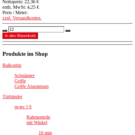
Nettopreis:
22,36 €
enth. MwSt:
4,25 €
Preis / Meter:
zzgl. Versandkosten.
Produkte im Shop
Balkontür
Schnäpper
Griffe
Griffe Aluminium
Türbänder
m-tec I S
Rahmenteile
mit Winkel
16 mm