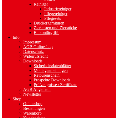
Reiniger
Industriereiniger
Pflegereiniger
Pflegesets
Drückergarnituren
Zierleisten und Zierstücke
Balkontürgriffe
Info
Impressum
AGB Onlineshop
Datenschutz
Widerrufsrecht
Downloads
Sicherheitsdatenblätter
Montageanleitungen
Retourenschein
Prospekte Downloads
Prüfzeugnisse / Zertifikate
AGB Allgemein
Newsletter
Shop
Onlineshop
Bestellungen
Warenkorb
Kundendaten