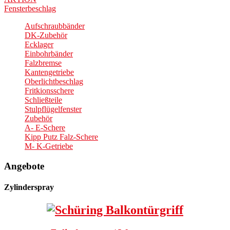
Fensterbeschlag
Aufschraubbänder
DK-Zubehör
Ecklager
Einbohrbänder
Falzbremse
Kantengetriebe
Oberlichtbeschlag
Fritkionsschere
Schließteile
Stulpflügelfenster
Zubehör
A- E-Schere
Kipp Putz Falz-Schere
M- K-Getriebe
Angebote
Zylinderspray