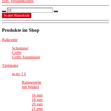
zzgl. Versandkosten.
Produkte im Shop
Balkontür
Schnäpper
Griffe
Griffe Aluminium
Türbänder
m-tec I S
Rahmenteile
mit Winkel
16 mm
18 mm
20 mm
21 mm