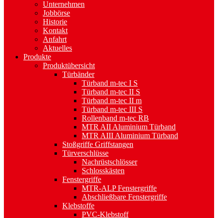
Unternehmen
Jobbörse
Historie
Kontakt
Anfahrt
Aktuelles
Produkte
Produktübersicht
Türbänder
Türband m-tec I S
Türband m-tec II S
Türband m-tec II m
Türband m-tec III S
Rollenband m-tec RB
MTR AII Aluminium Türband
MTR AIII Aluminium Türband
Stoßgriffe Griffstangen
Türverschlüsse
Nachrüstschlösser
Schlosskästen
Fenstergriffe
MTR-ALP Fenstergriffe
Abschließbare Fenstergriffe
Klebstoffe
PVC-Klebstoff