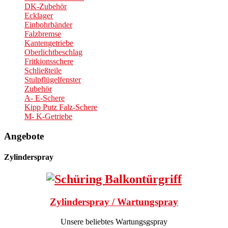
DK-Zubehör
Ecklager
Einbohrbänder
Falzbremse
Kantengetriebe
Oberlichtbeschlag
Fritkionsschere
Schließteile
Stulpflügelfenster
Zubehör
A- E-Schere
Kipp Putz Falz-Schere
M- K-Getriebe
Angebote
Zylinderspray
Zylinderspray / Wartungspray
Unsere beliebtes Wartungsgspray