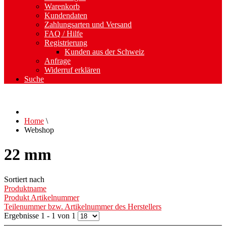
Warenkorb
Kundendaten
Zahlungsarten und Versand
FAQ / Hilfe
Registrierung
Kunden aus der Schweiz
Anfrage
Widerruf erklären
Suche
Home
\
Webshop
22 mm
Sortiert nach
Produktname
Produkt Artikelnummer
Teilenummer bzw. Artikelnummer des Herstellers
Ergebnisse 1 - 1 von 1