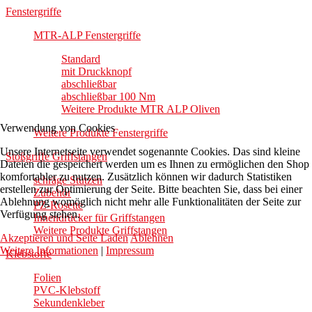
Fenstergriffe
MTR-ALP Fenstergriffe
Standard
mit Druckknopf
abschließbar
abschließbar 100 Nm
Weitere Produkte MTR ALP Oliven
Verwendung von Cookies
Weitere Produkte Fenstergriffe
Unsere Internetseite verwendet sogenannte Cookies. Das sind kleine
Stoßgriffe Griffstangen
Dateien die gespeichert werden um es Ihnen zu ermöglichen den Shop
komfortabler zu nutzen. Zusätzlich können wir dadurch Statistiken
schräge Stützen
erstellen zur Optimierung der Seite. Bitte beachten Sie, dass bei einer
Zubehör
Ablehnung womöglich nicht mehr alle Funktionalitäten der Seite zur
PZ-Rosette
Verfügung stehen.
Innendrücker für Griffstangen
Weitere Produkte Griffstangen
Akzeptieren und Seite Laden
Ablehnen
Weitere Informationen
|
Impressum
Klebstoffe
Folien
PVC-Klebstoff
Sekundenkleber