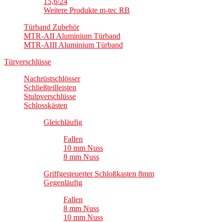
15,6/24
Weitere Produkte m-tec RB
Türband Zubehör
MTR-AII Aluminium Türband
MTR-AIII Aluminium Türband
Türverschlüsse
Nachrüstschlösser
Schließteilleisten
Stulpverschlüsse
Schlosskästen
Gleichläufig
Fallen
10 mm Nuss
8 mm Nuss
Griffgesteuerter Schloßkasten 8mm
Gegenläufig
Fallen
8 mm Nuss
10 mm Nuss