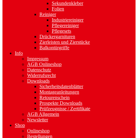
Sekundenkleber
Folien
Reiniger
Industriereiniger
Pflegereiniger
Pflegesets
Drückergarnituren
Zierleisten und Zierstücke
Balkontürgriffe
Info
Impressum
AGB Onlineshop
Datenschutz
Widerrufsrecht
Downloads
Sicherheitsdatenblätter
Montageanleitungen
Retourenschein
Prospekte Downloads
Prüfzeugnisse / Zertifikate
AGB Allgemein
Newsletter
Shop
Onlineshop
Bestellungen