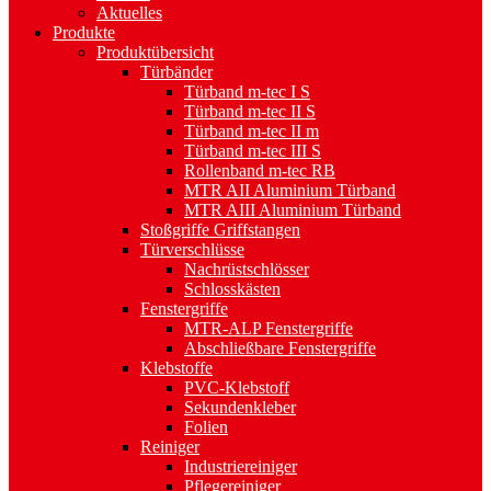
Aktuelles
Produkte
Produktübersicht
Türbänder
Türband m-tec I S
Türband m-tec II S
Türband m-tec II m
Türband m-tec III S
Rollenband m-tec RB
MTR AII Aluminium Türband
MTR AIII Aluminium Türband
Stoßgriffe Griffstangen
Türverschlüsse
Nachrüstschlösser
Schlosskästen
Fenstergriffe
MTR-ALP Fenstergriffe
Abschließbare Fenstergriffe
Klebstoffe
PVC-Klebstoff
Sekundenkleber
Folien
Reiniger
Industriereiniger
Pflegereiniger