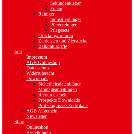
Sekundenkleber
Folien
Reiniger
Industriereiniger
Pflegereiniger
Pflegesets
Drückergarnituren
Zierleisten und Zierstücke
Balkontürgriffe
Info
Impressum
AGB Onlineshop
Datenschutz
Widerrufsrecht
Downloads
Sicherheitsdatenblätter
Montageanleitungen
Retourenschein
Prospekte Downloads
Prüfzeugnisse / Zertifikate
AGB Allgemein
Newsletter
Shop
Onlineshop
Bestellungen