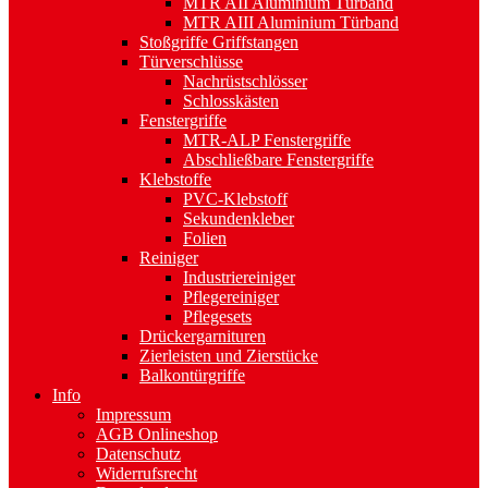
MTR AII Aluminium Türband
MTR AIII Aluminium Türband
Stoßgriffe Griffstangen
Türverschlüsse
Nachrüstschlösser
Schlosskästen
Fenstergriffe
MTR-ALP Fenstergriffe
Abschließbare Fenstergriffe
Klebstoffe
PVC-Klebstoff
Sekundenkleber
Folien
Reiniger
Industriereiniger
Pflegereiniger
Pflegesets
Drückergarnituren
Zierleisten und Zierstücke
Balkontürgriffe
Info
Impressum
AGB Onlineshop
Datenschutz
Widerrufsrecht