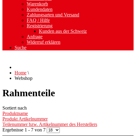
Warenkorb
Kundendaten
Zahlungsarten und Versand
FAQ / Hilfe
Registrierung
Kunden aus der Schweiz
Anfrage
Widerruf erklären
Suche
Home
\
Webshop
Rahmenteile
Sortiert nach
Produktname
Produkt Artikelnummer
Teilenummer bzw. Artikelnummer des Herstellers
Ergebnisse 1 - 7 von 7