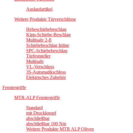
Auslaufartikel
Weitere Produkte Türverschlüsse
Hebeschiebebeschlag
Kipp-Schiebe-Beschlag
Multisafe 2-fl
Schiebebeschlag Inline
SPC-Schiebebeschlag
Türfeststeller
Multisafe
VL-Verschluss
3S-Automatikschloss
Elektrisches Zubehör
Fenstergriffe
MTR-ALP Fenstergriffe
Standard
mit Druckknopf
abschließbar
abschließbar 100 Nm
Weitere Produkte MTR ALP Oliven