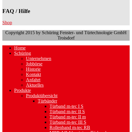
FAQ / Hilfe
Shop
Copyright 2015 by Schüring Fenster- und Türtechnologie GmbH
Troisdorf
Home
Schüring
Unternehmen
Jobbörse
Historie
Kontakt
Anfahrt
Aktuelles
Produkte
Produktübersicht
Türbänder
Türband m-tec I S
Türband m-tec II S
Türband m-tec II m
Türband m-tec III S
Rollenband m-tec RB