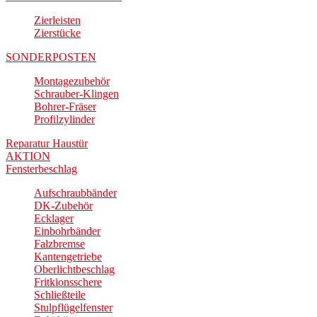
Zierleisten
Zierstücke
SONDERPOSTEN
Montagezubehör
Schrauber-Klingen
Bohrer-Fräser
Profilzylinder
Reparatur Haustür
AKTION
Fensterbeschlag
Aufschraubbänder
DK-Zubehör
Ecklager
Einbohrbänder
Falzbremse
Kantengetriebe
Oberlichtbeschlag
Fritkionsschere
Schließteile
Stulpflügelfenster