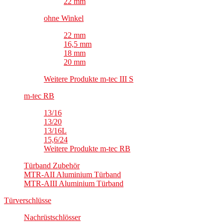
22 mm
ohne Winkel
22 mm
16,5 mm
18 mm
20 mm
Weitere Produkte m-tec III S
m-tec RB
13/16
13/20
13/16L
15,6/24
Weitere Produkte m-tec RB
Türband Zubehör
MTR-AII Aluminium Türband
MTR-AIII Aluminium Türband
Türverschlüsse
Nachrüstschlösser