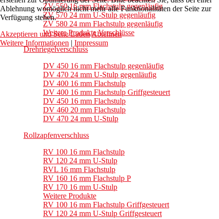
ZV 550 16 mm Flachstulp gegenläufig
Ablehnung womöglich nicht mehr alle Funktionalitäten der Seite zur
ZV 570 24 mm U-Stulp gegenläufig
Verfügung stehen.
ZV 580 24 mm Flachstulp gegenläufig
Weitere Produkte Verschlüsse
Akzeptieren und Seite Laden
Ablehnen
Weitere Informationen
|
Impressum
Drehriegelverschluss
DV 450 16 mm Flachstulp gegenläufig
DV 470 24 mm U-Stulp gegenläufig
DV 400 16 mm Flachstulp
DV 400 16 mm Flachstulp Griffgesteuert
DV 450 16 mm Flachstulp
DV 460 20 mm Flachstulp
DV 470 24 mm U-Stulp
Rollzapfenverschluss
RV 100 16 mm Flachstulp
RV 120 24 mm U-Stulp
RVL 16 mm Flachstulp
RV 160 16 mm Flachstulp P
RV 170 16 mm U-Stulp
Weitere Produkte
RV 100 16 mm Flachstulp Griffgesteuert
RV 120 24 mm U-Stulp Griffgesteuert