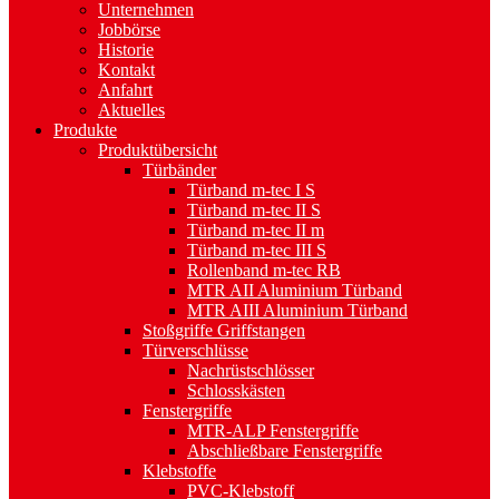
Unternehmen
Jobbörse
Historie
Kontakt
Anfahrt
Aktuelles
Produkte
Produktübersicht
Türbänder
Türband m-tec I S
Türband m-tec II S
Türband m-tec II m
Türband m-tec III S
Rollenband m-tec RB
MTR AII Aluminium Türband
MTR AIII Aluminium Türband
Stoßgriffe Griffstangen
Türverschlüsse
Nachrüstschlösser
Schlosskästen
Fenstergriffe
MTR-ALP Fenstergriffe
Abschließbare Fenstergriffe
Klebstoffe
PVC-Klebstoff