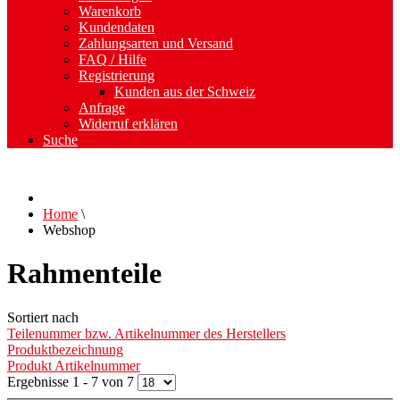
Warenkorb
Kundendaten
Zahlungsarten und Versand
FAQ / Hilfe
Registrierung
Kunden aus der Schweiz
Anfrage
Widerruf erklären
Suche
Home
\
Webshop
Rahmenteile
Sortiert nach
Teilenummer bzw. Artikelnummer des Herstellers
Produktbezeichnung
Produkt Artikelnummer
Ergebnisse 1 - 7 von 7