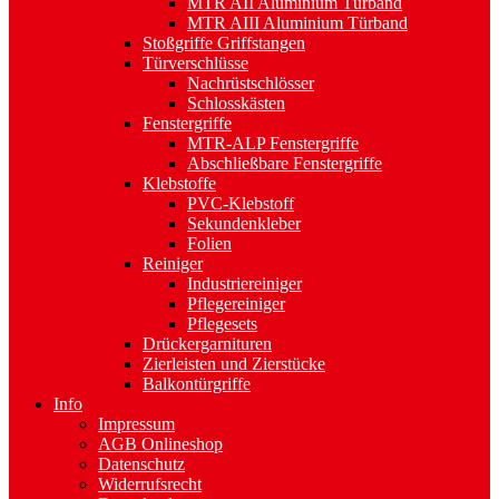
MTR AII Aluminium Türband
MTR AIII Aluminium Türband
Stoßgriffe Griffstangen
Türverschlüsse
Nachrüstschlösser
Schlosskästen
Fenstergriffe
MTR-ALP Fenstergriffe
Abschließbare Fenstergriffe
Klebstoffe
PVC-Klebstoff
Sekundenkleber
Folien
Reiniger
Industriereiniger
Pflegereiniger
Pflegesets
Drückergarnituren
Zierleisten und Zierstücke
Balkontürgriffe
Info
Impressum
AGB Onlineshop
Datenschutz
Widerrufsrecht