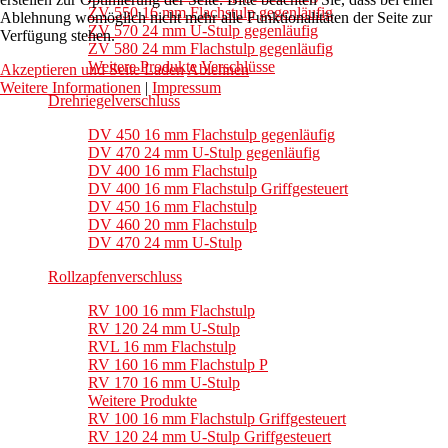
ZV 550 16 mm Flachstulp gegenläufig
Ablehnung womöglich nicht mehr alle Funktionalitäten der Seite zur
ZV 570 24 mm U-Stulp gegenläufig
Verfügung stehen.
ZV 580 24 mm Flachstulp gegenläufig
Weitere Produkte Verschlüsse
Akzeptieren und Seite Laden
Ablehnen
Weitere Informationen
|
Impressum
Drehriegelverschluss
DV 450 16 mm Flachstulp gegenläufig
DV 470 24 mm U-Stulp gegenläufig
DV 400 16 mm Flachstulp
DV 400 16 mm Flachstulp Griffgesteuert
DV 450 16 mm Flachstulp
DV 460 20 mm Flachstulp
DV 470 24 mm U-Stulp
Rollzapfenverschluss
RV 100 16 mm Flachstulp
RV 120 24 mm U-Stulp
RVL 16 mm Flachstulp
RV 160 16 mm Flachstulp P
RV 170 16 mm U-Stulp
Weitere Produkte
RV 100 16 mm Flachstulp Griffgesteuert
RV 120 24 mm U-Stulp Griffgesteuert