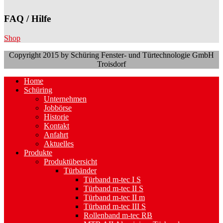
FAQ / Hilfe
Shop
Copyright 2015 by Schüring Fenster- und Türtechnologie GmbH
Troisdorf
Home
Schüring
Unternehmen
Jobbörse
Historie
Kontakt
Anfahrt
Aktuelles
Produkte
Produktübersicht
Türbänder
Türband m-tec I S
Türband m-tec II S
Türband m-tec II m
Türband m-tec III S
Rollenband m-tec RB