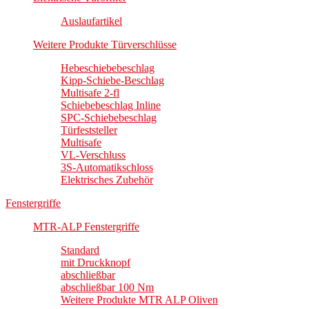
Auslaufartikel
Weitere Produkte Türverschlüsse
Hebeschiebebeschlag
Kipp-Schiebe-Beschlag
Multisafe 2-fl
Schiebebeschlag Inline
SPC-Schiebebeschlag
Türfeststeller
Multisafe
VL-Verschluss
3S-Automatikschloss
Elektrisches Zubehör
Fenstergriffe
MTR-ALP Fenstergriffe
Standard
mit Druckknopf
abschließbar
abschließbar 100 Nm
Weitere Produkte MTR ALP Oliven