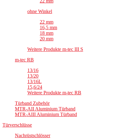
22 mm
ohne Winkel
22 mm
16,5 mm
18 mm
20 mm
Weitere Produkte m-tec III S
m-tec RB
13/16
13/20
13/16L
15,6/24
Weitere Produkte m-tec RB
Türband Zubehör
MTR-AII Aluminium Türband
MTR-AIII Aluminium Türband
Türverschlüsse
Nachrüstschlösser