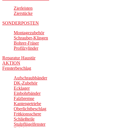
Zierleisten
Zierstücke
SONDERPOSTEN
Montagezubehör
Schrauber-Klingen
Bohrer-Fräser
Profilzylinder
Reparatur Haustür
AKTION
Fensterbeschlag
Aufschraubbänder
DK-Zubehör
Ecklager
Einbohrbänder
Falzbremse
Kantengetriebe
Oberlichtbeschlag
Fritkionsschere
Schließteile
Stulpflügelfenster