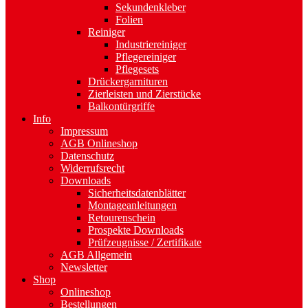
Sekundenkleber
Folien
Reiniger
Industriereiniger
Pflegereiniger
Pflegesets
Drückergarnituren
Zierleisten und Zierstücke
Balkontürgriffe
Info
Impressum
AGB Onlineshop
Datenschutz
Widerrufsrecht
Downloads
Sicherheitsdatenblätter
Montageanleitungen
Retourenschein
Prospekte Downloads
Prüfzeugnisse / Zertifikate
AGB Allgemein
Newsletter
Shop
Onlineshop
Bestellungen