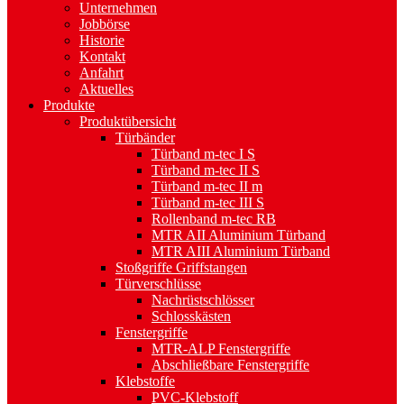
Unternehmen
Jobbörse
Historie
Kontakt
Anfahrt
Aktuelles
Produkte
Produktübersicht
Türbänder
Türband m-tec I S
Türband m-tec II S
Türband m-tec II m
Türband m-tec III S
Rollenband m-tec RB
MTR AII Aluminium Türband
MTR AIII Aluminium Türband
Stoßgriffe Griffstangen
Türverschlüsse
Nachrüstschlösser
Schlosskästen
Fenstergriffe
MTR-ALP Fenstergriffe
Abschließbare Fenstergriffe
Klebstoffe
PVC-Klebstoff