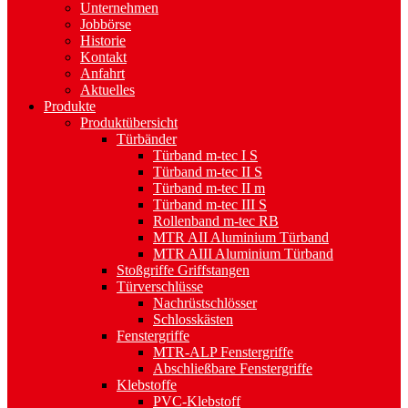
Unternehmen
Jobbörse
Historie
Kontakt
Anfahrt
Aktuelles
Produkte
Produktübersicht
Türbänder
Türband m-tec I S
Türband m-tec II S
Türband m-tec II m
Türband m-tec III S
Rollenband m-tec RB
MTR AII Aluminium Türband
MTR AIII Aluminium Türband
Stoßgriffe Griffstangen
Türverschlüsse
Nachrüstschlösser
Schlosskästen
Fenstergriffe
MTR-ALP Fenstergriffe
Abschließbare Fenstergriffe
Klebstoffe
PVC-Klebstoff