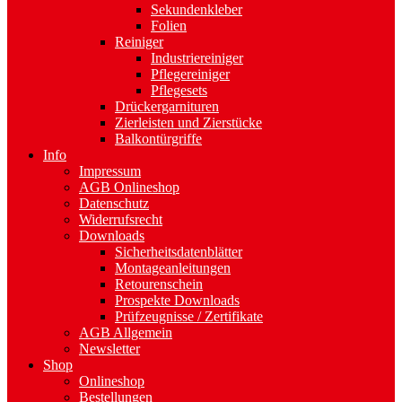
Sekundenkleber
Folien
Reiniger
Industriereiniger
Pflegereiniger
Pflegesets
Drückergarnituren
Zierleisten und Zierstücke
Balkontürgriffe
Info
Impressum
AGB Onlineshop
Datenschutz
Widerrufsrecht
Downloads
Sicherheitsdatenblätter
Montageanleitungen
Retourenschein
Prospekte Downloads
Prüfzeugnisse / Zertifikate
AGB Allgemein
Newsletter
Shop
Onlineshop
Bestellungen