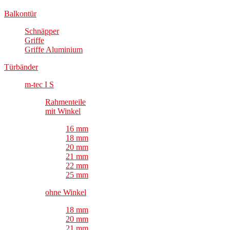
Balkontür
Schnäpper
Griffe
Griffe Aluminium
Türbänder
m-tec I S
Rahmenteile
mit Winkel
16 mm
18 mm
20 mm
21 mm
22 mm
25 mm
ohne Winkel
18 mm
20 mm
21 mm