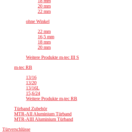
18 mm
20 mm
22 mm
ohne Winkel
22 mm
16,5 mm
18 mm
20 mm
Weitere Produkte m-tec III S
m-tec RB
13/16
13/20
13/16L
15,6/24
Weitere Produkte m-tec RB
Türband Zubehör
MTR-AII Aluminium Türband
MTR-AIII Aluminium Türband
Türverschlüsse