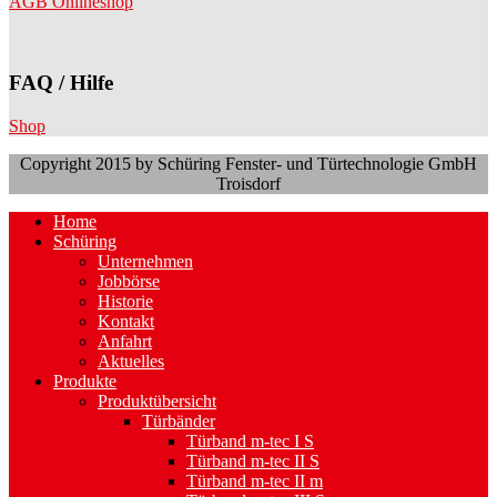
AGB Onlineshop
FAQ / Hilfe
Shop
Copyright 2015 by Schüring Fenster- und Türtechnologie GmbH
Troisdorf
Home
Schüring
Unternehmen
Jobbörse
Historie
Kontakt
Anfahrt
Aktuelles
Produkte
Produktübersicht
Türbänder
Türband m-tec I S
Türband m-tec II S
Türband m-tec II m