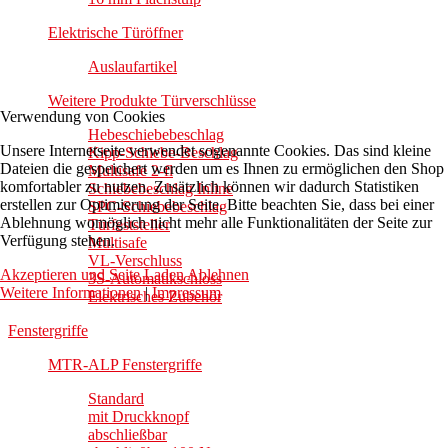
Elektrische Türöffner
Auslaufartikel
Weitere Produkte Türverschlüsse
Verwendung von Cookies
Hebeschiebebeschlag
Unsere Internetseite verwendet sogenannte Cookies. Das sind kleine
Kipp-Schiebe-Beschlag
Dateien die gespeichert werden um es Ihnen zu ermöglichen den Shop
Multisafe 2-fl
komfortabler zu nutzen. Zusätzlich können wir dadurch Statistiken
Schiebebeschlag Inline
erstellen zur Optimierung der Seite. Bitte beachten Sie, dass bei einer
SPC-Schiebebeschlag
Ablehnung womöglich nicht mehr alle Funktionalitäten der Seite zur
Türfeststeller
Verfügung stehen.
Multisafe
VL-Verschluss
Akzeptieren und Seite Laden
Ablehnen
3S-Automatikschloss
Weitere Informationen
|
Impressum
Elektrisches Zubehör
Fenstergriffe
MTR-ALP Fenstergriffe
Standard
mit Druckknopf
abschließbar