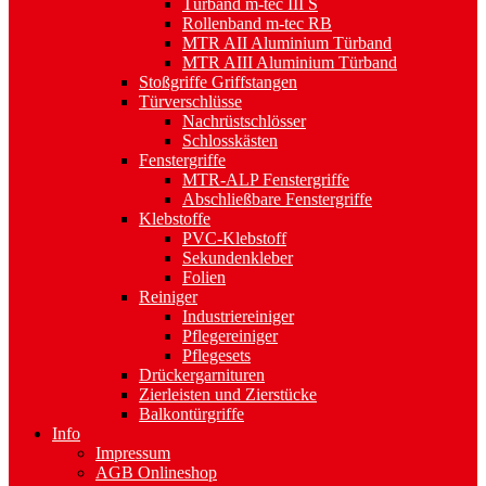
Türband m-tec III S
Rollenband m-tec RB
MTR AII Aluminium Türband
MTR AIII Aluminium Türband
Stoßgriffe Griffstangen
Türverschlüsse
Nachrüstschlösser
Schlosskästen
Fenstergriffe
MTR-ALP Fenstergriffe
Abschließbare Fenstergriffe
Klebstoffe
PVC-Klebstoff
Sekundenkleber
Folien
Reiniger
Industriereiniger
Pflegereiniger
Pflegesets
Drückergarnituren
Zierleisten und Zierstücke
Balkontürgriffe
Info
Impressum
AGB Onlineshop