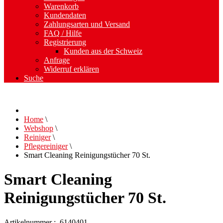
Warenkorb
Kundendaten
Zahlungsarten und Versand
FAQ / Hilfe
Registrierung
Kunden aus der Schweiz
Anfrage
Widerruf erklären
Suche
Home
\
Webshop
\
Reiniger
\
Pflegereiniger
\
Smart Cleaning Reinigungstücher 70 St.
Smart Cleaning
Reinigungstücher 70 St.
Artikelnummer : 6140401