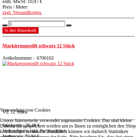
enth. MwSt:
10,97 €
Preis / Meter:
zzgl. Versandkosten.
Markierungsstift schwarz 12 Stück
Artikelnummer : 6700102
Verwendung von Cookies
VE 12 Stück
Unsere Internetseite verwendet sogenannte Cookies. Das sind kleine
Stückpreis:
28,48 €
Dateien die gespeichert werden um es Ihnen zu ermöglichen den Shop
Verkaufspreis inkl. Preisnachlass:
komfortabler zu nutzen. Zusätzlich können wir dadurch Statistiken
Nettopreis:
23,94 €
erstellen zur Optimierung der Seite. Bitte beachten Sie, dass bei einer