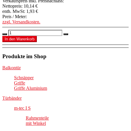
Verkaufspreis inkl. Preisnachlass:
Nettopreis:
10,14 €
enth. MwSt:
1,93 €
Preis / Meter:
zzgl. Versandkosten.
Produkte im Shop
Balkontür
Schnäpper
Griffe
Griffe Aluminium
Türbänder
m-tec I S
Rahmenteile
mit Winkel