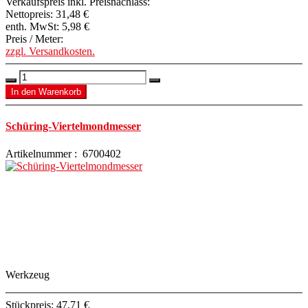
Verkaufspreis inkl. Preisnachlass:
Nettopreis:
31,48 €
enth. MwSt:
5,98 €
Preis / Meter:
zzgl. Versandkosten.
Schüring-Viertelmondmesser
Artikelnummer : 6700402
Werkzeug
Stückpreis:
47,71 €