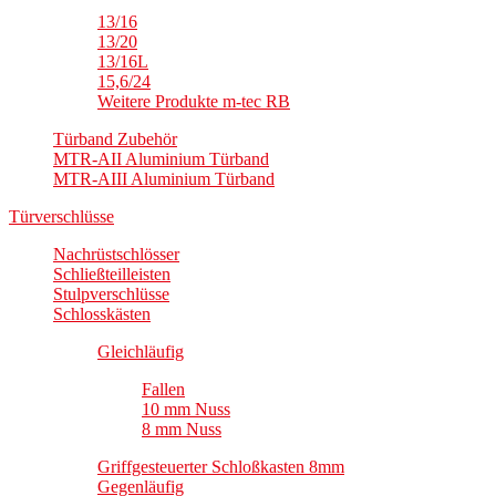
13/16
13/20
13/16L
15,6/24
Weitere Produkte m-tec RB
Türband Zubehör
MTR-AII Aluminium Türband
MTR-AIII Aluminium Türband
Türverschlüsse
Nachrüstschlösser
Schließteilleisten
Stulpverschlüsse
Schlosskästen
Gleichläufig
Fallen
10 mm Nuss
8 mm Nuss
Griffgesteuerter Schloßkasten 8mm
Gegenläufig