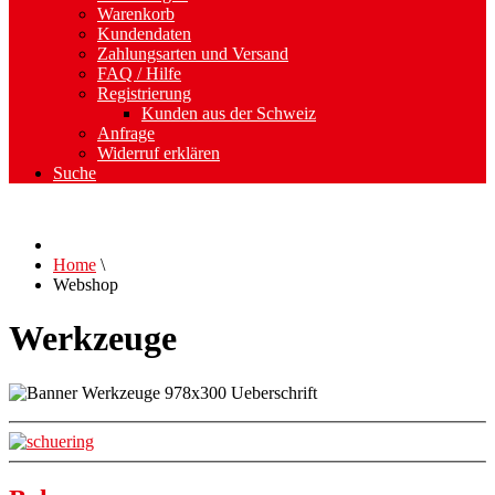
Warenkorb
Kundendaten
Zahlungsarten und Versand
FAQ / Hilfe
Registrierung
Kunden aus der Schweiz
Anfrage
Widerruf erklären
Suche
Home
\
Webshop
Werkzeuge