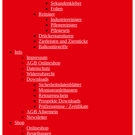
Sekundenkleber
Folien
Reiniger
Industriereiniger
Pflegereiniger
Pflegesets
Drückergarnituren
Zierleisten und Zierstücke
Balkontürgriffe
Info
Impressum
AGB Onlineshop
Datenschutz
Widerrufsrecht
Downloads
Sicherheitsdatenblätter
Montageanleitungen
Retourenschein
Prospekte Downloads
Prüfzeugnisse / Zertifikate
AGB Allgemein
Newsletter
Shop
Onlineshop
Bestellungen