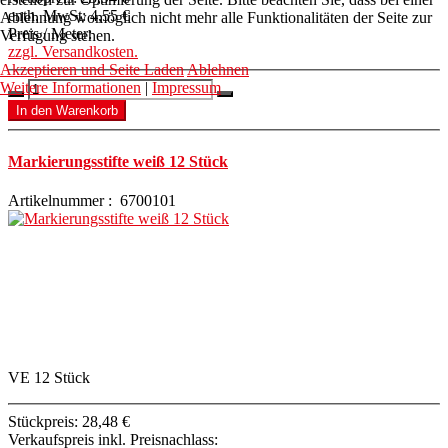
enth. MwSt:
4,55 €
Ablehnung womöglich nicht mehr alle Funktionalitäten der Seite zur
Preis / Meter:
Verfügung stehen.
zzgl. Versandkosten.
Akzeptieren und Seite Laden
Ablehnen
Weitere Informationen
|
Impressum
Markierungsstifte weiß 12 Stück
Artikelnummer : 6700101
VE 12 Stück
Stückpreis:
28,48 €
Verkaufspreis inkl. Preisnachlass: