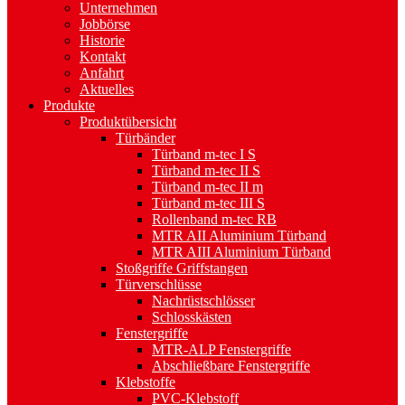
Unternehmen
Jobbörse
Historie
Kontakt
Anfahrt
Aktuelles
Produkte
Produktübersicht
Türbänder
Türband m-tec I S
Türband m-tec II S
Türband m-tec II m
Türband m-tec III S
Rollenband m-tec RB
MTR AII Aluminium Türband
MTR AIII Aluminium Türband
Stoßgriffe Griffstangen
Türverschlüsse
Nachrüstschlösser
Schlosskästen
Fenstergriffe
MTR-ALP Fenstergriffe
Abschließbare Fenstergriffe
Klebstoffe
PVC-Klebstoff