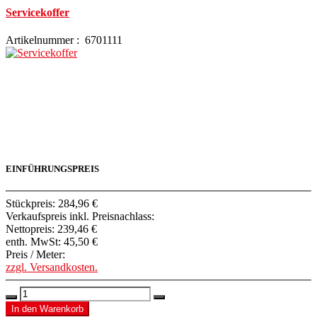
Servicekoffer
Artikelnummer : 6701111
EINFÜHRUNGSPREIS
Stückpreis:
284,96 €
Verkaufspreis inkl. Preisnachlass:
Nettopreis:
239,46 €
enth. MwSt:
45,50 €
Preis / Meter:
zzgl. Versandkosten.