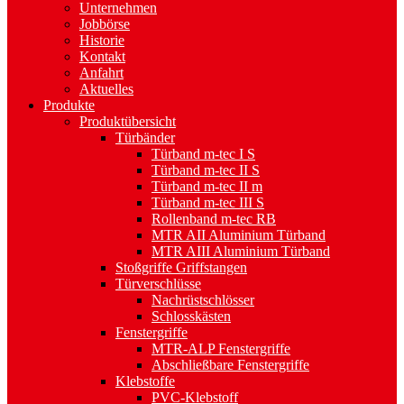
Unternehmen
Jobbörse
Historie
Kontakt
Anfahrt
Aktuelles
Produkte
Produktübersicht
Türbänder
Türband m-tec I S
Türband m-tec II S
Türband m-tec II m
Türband m-tec III S
Rollenband m-tec RB
MTR AII Aluminium Türband
MTR AIII Aluminium Türband
Stoßgriffe Griffstangen
Türverschlüsse
Nachrüstschlösser
Schlosskästen
Fenstergriffe
MTR-ALP Fenstergriffe
Abschließbare Fenstergriffe
Klebstoffe
PVC-Klebstoff