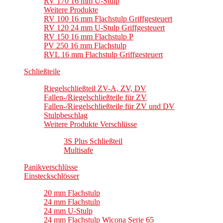
RV 170 16 mm U-Stulp
Weitere Produkte
RV 100 16 mm Flachstulp Griffgesteuert
RV 120 24 mm U-Stulp Griffgesteuert
RV 150 16 mm Flachstulp P
PV 250 16 mm Flachstulp
RVL 16 mm Flachstulp Griffgesteuert
Schließteile
Riegelschließteil ZV-A, ZV, DV
Fallen-/Riegelschließteile für ZV
Fallen-/Riegelschließteile für ZV und DV
Stulpbeschlag
Weitere Produkte Verschlüsse
3S Plus Schließteil
Multisafe
Panikverschlüsse
Einsteckschlösser
20 mm Flachstulp
24 mm Flachstulp
24 mm U-Stulp
24 mm Flachstulp Wicona Serie 65