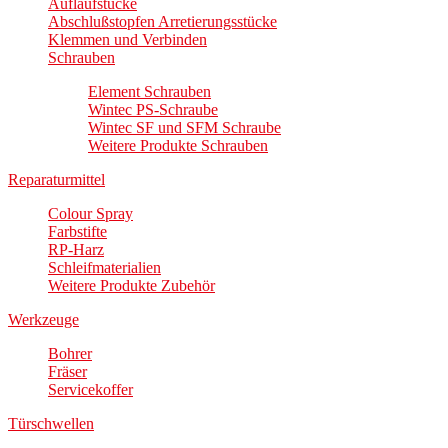
Auflaufstücke
Abschlußstopfen Arretierungsstücke
Klemmen und Verbinden
Schrauben
Element Schrauben
Wintec PS-Schraube
Wintec SF und SFM Schraube
Weitere Produkte Schrauben
Reparaturmittel
Colour Spray
Farbstifte
RP-Harz
Schleifmaterialien
Weitere Produkte Zubehör
Werkzeuge
Bohrer
Fräser
Servicekoffer
Türschwellen