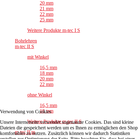
20 mm
21 mm
22 mm
25 mm
Weitere Produkte m-tec I S
Bohrlehren
m-tec II S
mit Winkel
16,5 mm
18 mm
20 mm
22 mm
ohne Winkel
16,5 mm
18 mm
Verwendung von Cookies
Weitere Produkte m-tec II S
Unsere Internetseite verwendet sogenannte Cookies. Das sind kleine
Dateien die gespeichert werden um es Ihnen zu ermöglichen den Shop
m-tec II m
komfortabler zu nutzen. Zusätzlich können wir dadurch Statistiken
erstellen zur Optimierung der Seite. Bitte beachten Sie, dass bei einer