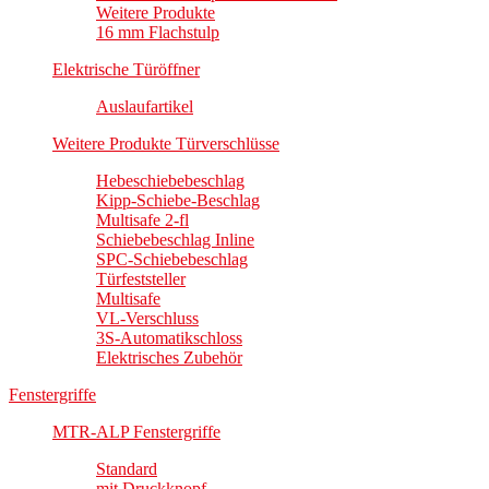
Weitere Produkte
16 mm Flachstulp
Elektrische Türöffner
Auslaufartikel
Weitere Produkte Türverschlüsse
Hebeschiebebeschlag
Kipp-Schiebe-Beschlag
Multisafe 2-fl
Schiebebeschlag Inline
SPC-Schiebebeschlag
Türfeststeller
Multisafe
VL-Verschluss
3S-Automatikschloss
Elektrisches Zubehör
Fenstergriffe
MTR-ALP Fenstergriffe
Standard
mit Druckknopf