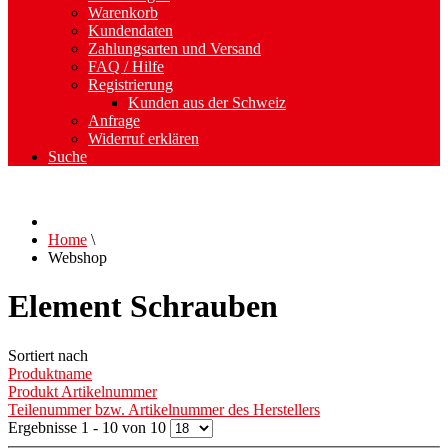
Warenkorb
Kundendaten
Zahlungsarten und Versand
FAQ / Hilfe
Registrierung
Kunden aus der Schweiz
Anfrage
Widerruf erklären
Suche
Home
\
Webshop
Element Schrauben
Sortiert nach
Produktname
Produkt Artikelnummer
Teilenummer bzw. Artikelnummer des Herstellers
Ergebnisse 1 - 10 von 10