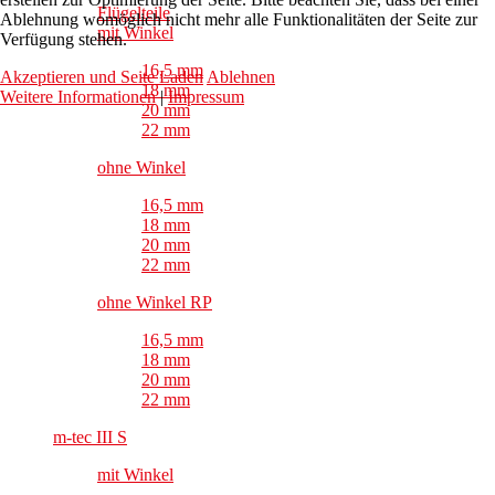
Flügelteile
Ablehnung womöglich nicht mehr alle Funktionalitäten der Seite zur
mit Winkel
Verfügung stehen.
16,5 mm
Akzeptieren und Seite Laden
Ablehnen
18 mm
Weitere Informationen
|
Impressum
20 mm
22 mm
ohne Winkel
16,5 mm
18 mm
20 mm
22 mm
ohne Winkel RP
16,5 mm
18 mm
20 mm
22 mm
m-tec III S
mit Winkel