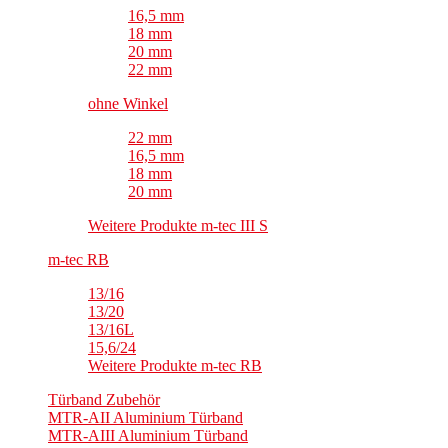
16,5 mm
18 mm
20 mm
22 mm
ohne Winkel
22 mm
16,5 mm
18 mm
20 mm
Weitere Produkte m-tec III S
m-tec RB
13/16
13/20
13/16L
15,6/24
Weitere Produkte m-tec RB
Türband Zubehör
MTR-AII Aluminium Türband
MTR-AIII Aluminium Türband