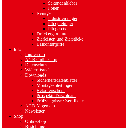
Sekundenkleber
Folien
Reiniger
Industriereiniger
Pflegereiniger
Pflegesets
Drückergarnituren
Zierleisten und Zierstücke
Balkontürgriffe
Info
Impressum
AGB Onlineshop
Datenschutz
Widerrufsrecht
Downloads
Sicherheitsdatenblätter
Montageanleitungen
Retourenschein
Prospekte Downloads
Prüfzeugnisse / Zertifikate
AGB Allgemein
Newsletter
Shop
Onlineshop
Bestellungen