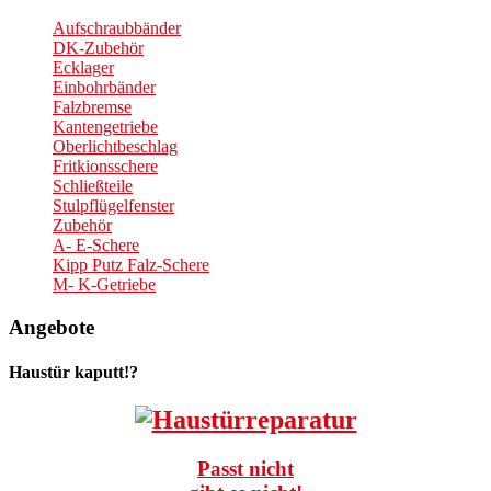
Aufschraubbänder
DK-Zubehör
Ecklager
Einbohrbänder
Falzbremse
Kantengetriebe
Oberlichtbeschlag
Fritkionsschere
Schließteile
Stulpflügelfenster
Zubehör
A- E-Schere
Kipp Putz Falz-Schere
M- K-Getriebe
Angebote
Haustür kaputt!?
Passt nicht