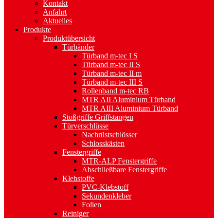
Kontakt
Anfahrt
Aktuelles
Produkte
Produktübersicht
Türbänder
Türband m-tec I S
Türband m-tec II S
Türband m-tec II m
Türband m-tec III S
Rollenband m-tec RB
MTR AII Aluminium Türband
MTR AIII Aluminium Türband
Stoßgriffe Griffstangen
Türverschlüsse
Nachrüstschlösser
Schlosskästen
Fenstergriffe
MTR-ALP Fenstergriffe
Abschließbare Fenstergriffe
Klebstoffe
PVC-Klebstoff
Sekundenkleber
Folien
Reiniger