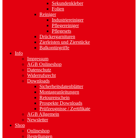
Sekundenkleber
Folien
Reiniger
Industriereiniger
Pflegereiniger
Pflegesets
Drückergarnituren
Zierleisten und Zierstücke
Balkontürgriffe
Info
Impressum
AGB Onlineshop
Datenschutz
Widerrufsrecht
Downloads
Sicherheitsdatenblätter
Montageanleitungen
Retourenschein
Prospekte Downloads
Prüfzeugnisse / Zertifikate
AGB Allgemein
Newsletter
Shop
Onlineshop
Bestellungen