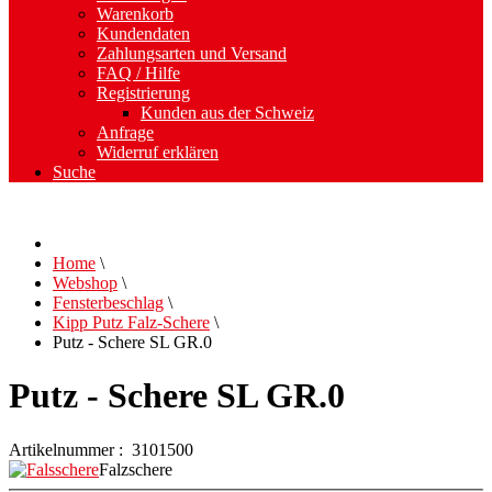
Warenkorb
Kundendaten
Zahlungsarten und Versand
FAQ / Hilfe
Registrierung
Kunden aus der Schweiz
Anfrage
Widerruf erklären
Suche
Home
\
Webshop
\
Fensterbeschlag
\
Kipp Putz Falz-Schere
\
Putz - Schere SL GR.0
Putz - Schere SL GR.0
Artikelnummer : 3101500
Falzschere