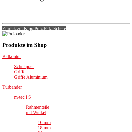
Zurück zu: Kipp Putz Falz-Schere
Produkte im Shop
Balkontür
Schnäpper
Griffe
Griffe Aluminium
Türbänder
m-tec I S
Rahmenteile
mit Winkel
16 mm
18 mm