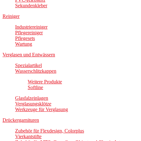
Sekundenkleber
Reiniger
Industriereiniger
Pflegereiniger
Pflegesets
Wartung
Verglasen und Entwässern
Spezialartikel
Wasserschlitzkappen
Weitere Produkte
Softline
Glasfalzeinlagen
Verglasungsklötze
Werkzeuge für Verglasung
Drückergarnituren
Zubehör für Flexdesign, Colorplus
Vierkantstifte