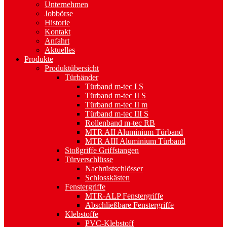
Unternehmen
Jobbörse
Historie
Kontakt
Anfahrt
Aktuelles
Produkte
Produktübersicht
Türbänder
Türband m-tec I S
Türband m-tec II S
Türband m-tec II m
Türband m-tec III S
Rollenband m-tec RB
MTR AII Aluminium Türband
MTR AIII Aluminium Türband
Stoßgriffe Griffstangen
Türverschlüsse
Nachrüstschlösser
Schlosskästen
Fenstergriffe
MTR-ALP Fenstergriffe
Abschließbare Fenstergriffe
Klebstoffe
PVC-Klebstoff