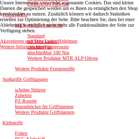
Unsere Internetseite verwendet sogenannte Cookies. Das sind kleine
Elektrisches Zubehör
Dateien die gespeichert werden um es Ihnen zu ermöglichen den Shop
komfortabler zu nutzen. Zusätzlich können wir dadurch Statistiken
Fenstergriffe
erstellen zur Optimierung der Seite. Bitte beachten Sie, dass bei einer
Ablehnung womöglich nicht mehr alle Funktionalitäten der Seite zur
MTR-ALP Fenstergriffe
Verfügung stehen.
Standard
Akzeptieren und Seite Laden
Ablehnen
mit Druckknopf
Weitere Informationen
|
Impressum
abschließbar
abschließbar 100 Nm
Weitere Produkte MTR ALP Oliven
Weitere Produkte Fenstergriffe
Stoßgriffe Griffstangen
schräge Stützen
Zubehör
PZ-Rosette
Innendrücker für Griffstangen
Weitere Produkte Griffstangen
Klebstoffe
Folien
PVC-Klebstoff