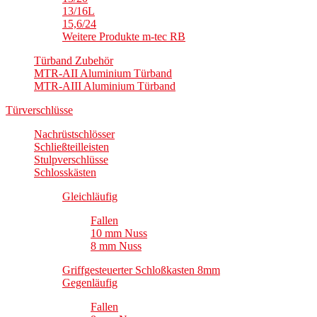
13/16L
15,6/24
Weitere Produkte m-tec RB
Türband Zubehör
MTR-AII Aluminium Türband
MTR-AIII Aluminium Türband
Türverschlüsse
Nachrüstschlösser
Schließteilleisten
Stulpverschlüsse
Schlosskästen
Gleichläufig
Fallen
10 mm Nuss
8 mm Nuss
Griffgesteuerter Schloßkasten 8mm
Gegenläufig
Fallen