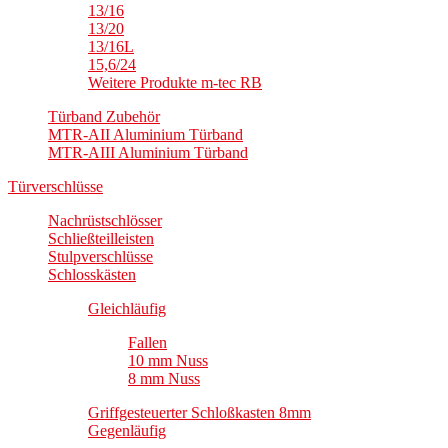
13/16
13/20
13/16L
15,6/24
Weitere Produkte m-tec RB
Türband Zubehör
MTR-AII Aluminium Türband
MTR-AIII Aluminium Türband
Türverschlüsse
Nachrüstschlösser
Schließteilleisten
Stulpverschlüsse
Schlosskästen
Gleichläufig
Fallen
10 mm Nuss
8 mm Nuss
Griffgesteuerter Schloßkasten 8mm
Gegenläufig