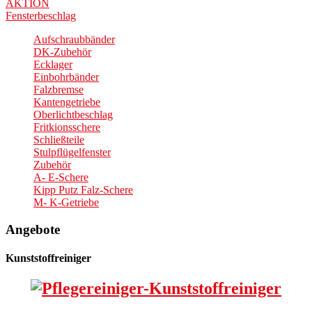
AKTION
Fensterbeschlag
Aufschraubbänder
DK-Zubehör
Ecklager
Einbohrbänder
Falzbremse
Kantengetriebe
Oberlichtbeschlag
Fritkionsschere
Schließteile
Stulpflügelfenster
Zubehör
A- E-Schere
Kipp Putz Falz-Schere
M- K-Getriebe
Angebote
Kunststoffreiniger