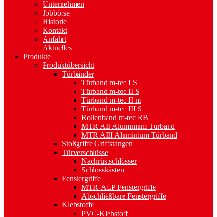
Unternehmen
Jobbörse
Historie
Kontakt
Anfahrt
Aktuelles
Produkte
Produktübersicht
Türbänder
Türband m-tec I S
Türband m-tec II S
Türband m-tec II m
Türband m-tec III S
Rollenband m-tec RB
MTR AII Aluminium Türband
MTR AIII Aluminium Türband
Stoßgriffe Griffstangen
Türverschlüsse
Nachrüstschlösser
Schlosskästen
Fenstergriffe
MTR-ALP Fenstergriffe
Abschließbare Fenstergriffe
Klebstoffe
PVC-Klebstoff