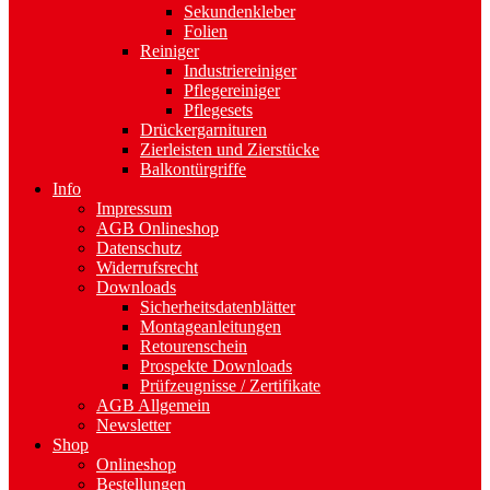
Sekundenkleber
Folien
Reiniger
Industriereiniger
Pflegereiniger
Pflegesets
Drückergarnituren
Zierleisten und Zierstücke
Balkontürgriffe
Info
Impressum
AGB Onlineshop
Datenschutz
Widerrufsrecht
Downloads
Sicherheitsdatenblätter
Montageanleitungen
Retourenschein
Prospekte Downloads
Prüfzeugnisse / Zertifikate
AGB Allgemein
Newsletter
Shop
Onlineshop
Bestellungen