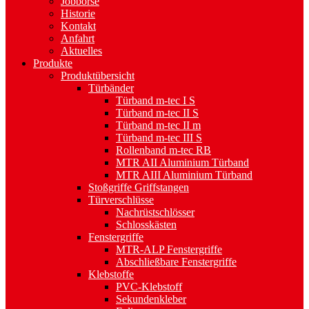
Jobbörse
Historie
Kontakt
Anfahrt
Aktuelles
Produkte
Produktübersicht
Türbänder
Türband m-tec I S
Türband m-tec II S
Türband m-tec II m
Türband m-tec III S
Rollenband m-tec RB
MTR AII Aluminium Türband
MTR AIII Aluminium Türband
Stoßgriffe Griffstangen
Türverschlüsse
Nachrüstschlösser
Schlosskästen
Fenstergriffe
MTR-ALP Fenstergriffe
Abschließbare Fenstergriffe
Klebstoffe
PVC-Klebstoff
Sekundenkleber