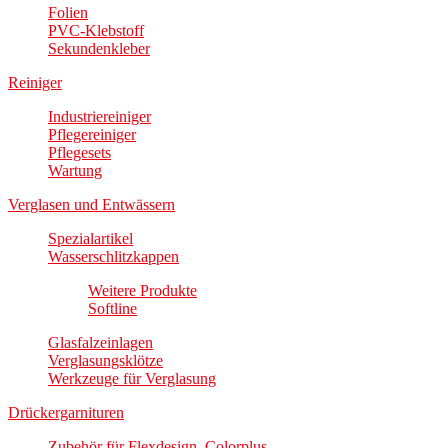
Folien
PVC-Klebstoff
Sekundenkleber
Reiniger
Industriereiniger
Pflegereiniger
Pflegesets
Wartung
Verglasen und Entwässern
Spezialartikel
Wasserschlitzkappen
Weitere Produkte
Softline
Glasfalzeinlagen
Verglasungsklötze
Werkzeuge für Verglasung
Drückergarnituren
Zubehör für Flexdesign, Colorplus