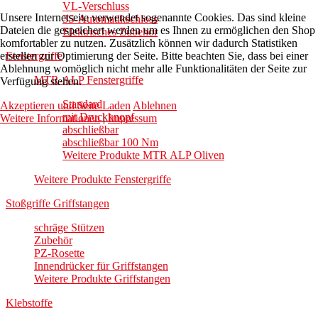
VL-Verschluss
Unsere Internetseite verwendet sogenannte Cookies. Das sind kleine
3S-Automatikschloss
Dateien die gespeichert werden um es Ihnen zu ermöglichen den Shop
Elektrisches Zubehör
komfortabler zu nutzen. Zusätzlich können wir dadurch Statistiken
erstellen zur Optimierung der Seite. Bitte beachten Sie, dass bei einer
Fenstergriffe
Ablehnung womöglich nicht mehr alle Funktionalitäten der Seite zur
MTR-ALP Fenstergriffe
Verfügung stehen.
Standard
Akzeptieren und Seite Laden
Ablehnen
mit Druckknopf
Weitere Informationen
|
Impressum
abschließbar
abschließbar 100 Nm
Weitere Produkte MTR ALP Oliven
Weitere Produkte Fenstergriffe
Stoßgriffe Griffstangen
schräge Stützen
Zubehör
PZ-Rosette
Innendrücker für Griffstangen
Weitere Produkte Griffstangen
Klebstoffe