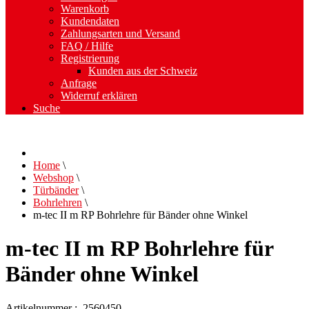
Warenkorb
Kundendaten
Zahlungsarten und Versand
FAQ / Hilfe
Registrierung
Kunden aus der Schweiz
Anfrage
Widerruf erklären
Suche
Home
\
Webshop
\
Türbänder
\
Bohrlehren
\
m-tec II m RP Bohrlehre für Bänder ohne Winkel
m-tec II m RP Bohrlehre für
Bänder ohne Winkel
Artikelnummer : 2560450