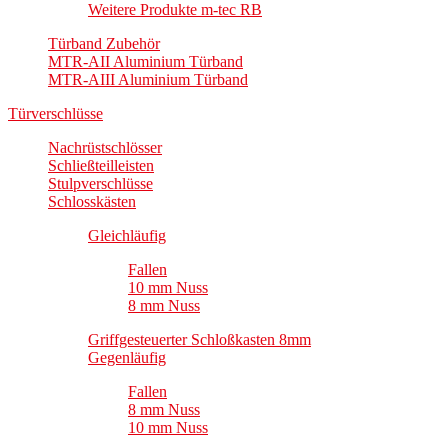
Weitere Produkte m-tec RB
Türband Zubehör
MTR-AII Aluminium Türband
MTR-AIII Aluminium Türband
Türverschlüsse
Nachrüstschlösser
Schließteilleisten
Stulpverschlüsse
Schlosskästen
Gleichläufig
Fallen
10 mm Nuss
8 mm Nuss
Griffgesteuerter Schloßkasten 8mm
Gegenläufig
Fallen
8 mm Nuss
10 mm Nuss