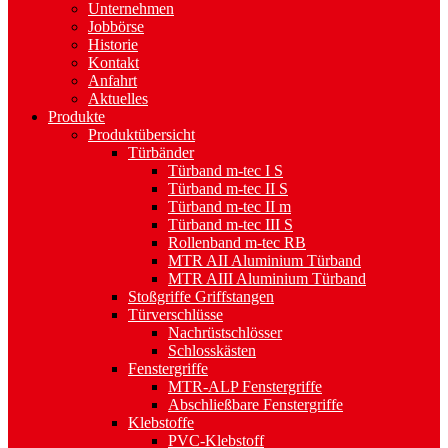
Unternehmen
Jobbörse
Historie
Kontakt
Anfahrt
Aktuelles
Produkte
Produktübersicht
Türbänder
Türband m-tec I S
Türband m-tec II S
Türband m-tec II m
Türband m-tec III S
Rollenband m-tec RB
MTR AII Aluminium Türband
MTR AIII Aluminium Türband
Stoßgriffe Griffstangen
Türverschlüsse
Nachrüstschlösser
Schlosskästen
Fenstergriffe
MTR-ALP Fenstergriffe
Abschließbare Fenstergriffe
Klebstoffe
PVC-Klebstoff