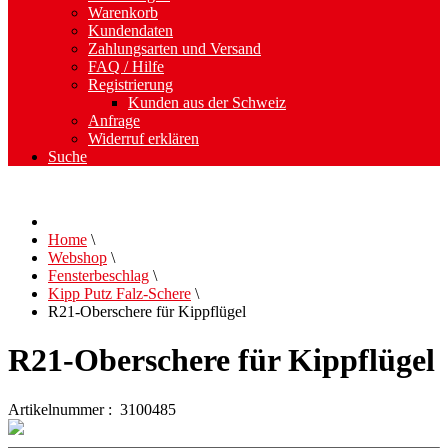
Warenkorb
Kundendaten
Zahlungsarten und Versand
FAQ / Hilfe
Registrierung
Kunden aus der Schweiz
Anfrage
Widerruf erklären
Suche
Home
\
Webshop
\
Fensterbeschlag
\
Kipp Putz Falz-Schere
\
R21-Oberschere für Kippflügel
R21-Oberschere für Kippflügel
Artikelnummer : 3100485