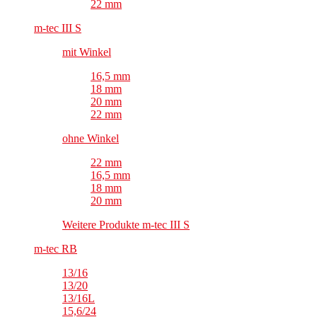
22 mm
m-tec III S
mit Winkel
16,5 mm
18 mm
20 mm
22 mm
ohne Winkel
22 mm
16,5 mm
18 mm
20 mm
Weitere Produkte m-tec III S
m-tec RB
13/16
13/20
13/16L
15,6/24