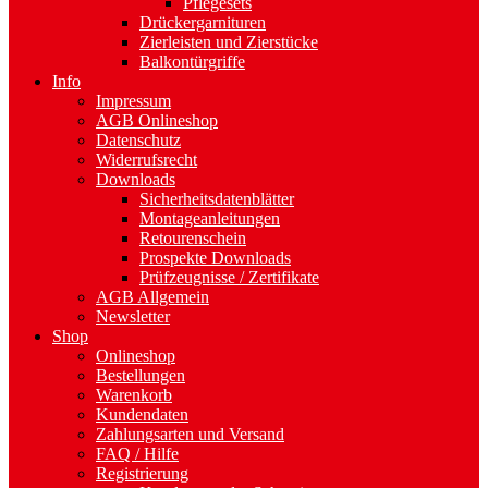
Pflegesets
Drückergarnituren
Zierleisten und Zierstücke
Balkontürgriffe
Info
Impressum
AGB Onlineshop
Datenschutz
Widerrufsrecht
Downloads
Sicherheitsdatenblätter
Montageanleitungen
Retourenschein
Prospekte Downloads
Prüfzeugnisse / Zertifikate
AGB Allgemein
Newsletter
Shop
Onlineshop
Bestellungen
Warenkorb
Kundendaten
Zahlungsarten und Versand
FAQ / Hilfe
Registrierung