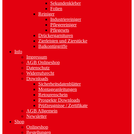
Sekundenkleber
Folien
Reiniger
Industriereiniger
Pflegereiniger
Pflegesets
Drückergarnituren
Zierleisten und Zierstücke
Balkontürgriffe
Info
Impressum
AGB Onlineshop
Datenschutz
Widerrufsrecht
Downloads
Sicherheitsdatenblätter
Montageanleitungen
Retourenschein
Prospekte Downloads
Prüfzeugnisse / Zertifikate
AGB Allgemein
Newsletter
Shop
Onlineshop
Bestellungen