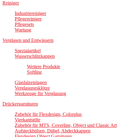
Reiniger
Industriereiniger
Pflegereiniger
Pflegesets
Wartung
Verglasen und Entwässern
Spezialartikel
Wasserschlitzkappen
Weitere Produkte
Softline
Glasfalzeinlagen
Verglasungsklötze
Werkzeuge für Verglasung
Drückergarnituren
Zubehör für Flexdesign, Colorplus
Vierkantstifte
Zubehör für MTS, Coverline, Object und Classic Art
Aufsteckhülsen, Dübel, Abdeckkappen
Flexdesign Object Garnituren