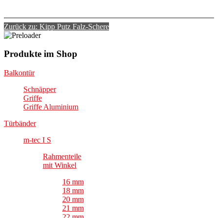
Zurück zu: Kipp Putz Falz-Schere
Produkte im Shop
Balkontür
Schnäpper
Griffe
Griffe Aluminium
Türbänder
m-tec I S
Rahmenteile
mit Winkel
16 mm
18 mm
20 mm
21 mm
22 mm