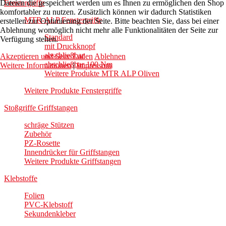
Dateien die gespeichert werden um es Ihnen zu ermöglichen den Shop
Fenstergriffe
komfortabler zu nutzen. Zusätzlich können wir dadurch Statistiken
MTR-ALP Fenstergriffe
erstellen zur Optimierung der Seite. Bitte beachten Sie, dass bei einer
Ablehnung womöglich nicht mehr alle Funktionalitäten der Seite zur
Standard
Verfügung stehen.
mit Druckknopf
abschließbar
Akzeptieren und Seite Laden
Ablehnen
abschließbar 100 Nm
Weitere Informationen
|
Impressum
Weitere Produkte MTR ALP Oliven
Weitere Produkte Fenstergriffe
Stoßgriffe Griffstangen
schräge Stützen
Zubehör
PZ-Rosette
Innendrücker für Griffstangen
Weitere Produkte Griffstangen
Klebstoffe
Folien
PVC-Klebstoff
Sekundenkleber