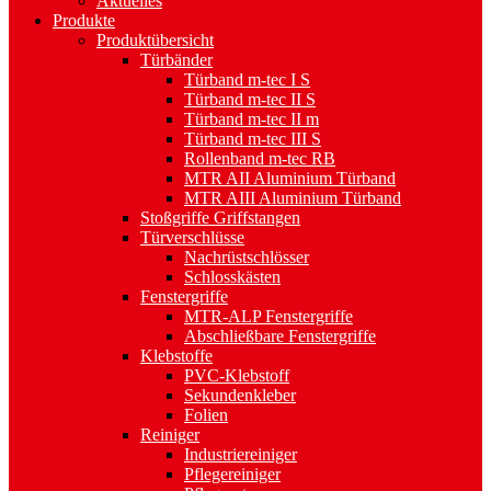
Aktuelles
Produkte
Produktübersicht
Türbänder
Türband m-tec I S
Türband m-tec II S
Türband m-tec II m
Türband m-tec III S
Rollenband m-tec RB
MTR AII Aluminium Türband
MTR AIII Aluminium Türband
Stoßgriffe Griffstangen
Türverschlüsse
Nachrüstschlösser
Schlosskästen
Fenstergriffe
MTR-ALP Fenstergriffe
Abschließbare Fenstergriffe
Klebstoffe
PVC-Klebstoff
Sekundenkleber
Folien
Reiniger
Industriereiniger
Pflegereiniger