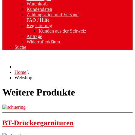
Warenkorb
Kundendaten
Zahlungsarten und Versand
FAQ / Hilfe
Registrierung
Kunden aus der Schweiz
Anfrage
Widerruf erklären
Suche
Home
\
Webshop
Weitere Produkte
BT-Drückergarnituren