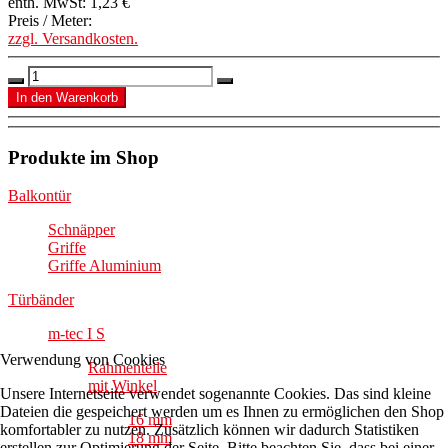
enth. MwSt:
1,23 €
Preis / Meter:
zzgl. Versandkosten.
Produkte im Shop
Balkontür
Schnäpper
Griffe
Griffe Aluminium
Türbänder
m-tec I S
Verwendung von Cookies
Rahmenteile
mit Winkel
Unsere Internetseite verwendet sogenannte Cookies. Das sind kleine
Dateien die gespeichert werden um es Ihnen zu ermöglichen den Shop
16 mm
komfortabler zu nutzen. Zusätzlich können wir dadurch Statistiken
18 mm
erstellen zur Optimierung der Seite. Bitte beachten Sie, dass bei einer