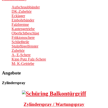
Aufschraubbänder
DK-Zubehör
Ecklager
Einbohrbänder
Falzbremse
Kantengetriebe
Oberlichtbeschlag
Fritkionsschere
Schließteile
Stulpflügelfenster
Zubehör
A- E-Schere
Kipp Putz Falz-Schere
M- K-Getriebe
Angebote
Zylinderspray
Zylinderspray / Wartungspray