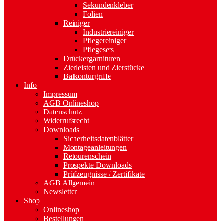
Sekundenkleber
Folien
Reiniger
Industriereiniger
Pflegereiniger
Pflegesets
Drückergarnituren
Zierleisten und Zierstücke
Balkontürgriffe
Info
Impressum
AGB Onlineshop
Datenschutz
Widerrufsrecht
Downloads
Sicherheitsdatenblätter
Montageanleitungen
Retourenschein
Prospekte Downloads
Prüfzeugnisse / Zertifikate
AGB Allgemein
Newsletter
Shop
Onlineshop
Bestellungen