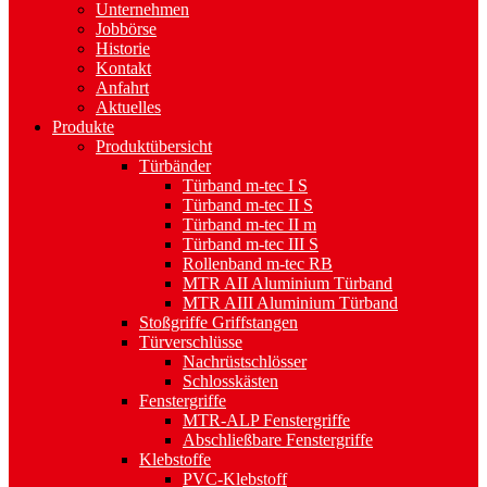
Unternehmen
Jobbörse
Historie
Kontakt
Anfahrt
Aktuelles
Produkte
Produktübersicht
Türbänder
Türband m-tec I S
Türband m-tec II S
Türband m-tec II m
Türband m-tec III S
Rollenband m-tec RB
MTR AII Aluminium Türband
MTR AIII Aluminium Türband
Stoßgriffe Griffstangen
Türverschlüsse
Nachrüstschlösser
Schlosskästen
Fenstergriffe
MTR-ALP Fenstergriffe
Abschließbare Fenstergriffe
Klebstoffe
PVC-Klebstoff