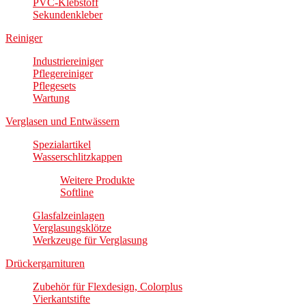
PVC-Klebstoff
Sekundenkleber
Reiniger
Industriereiniger
Pflegereiniger
Pflegesets
Wartung
Verglasen und Entwässern
Spezialartikel
Wasserschlitzkappen
Weitere Produkte
Softline
Glasfalzeinlagen
Verglasungsklötze
Werkzeuge für Verglasung
Drückergarnituren
Zubehör für Flexdesign, Colorplus
Vierkantstifte