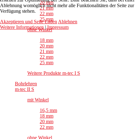
20 mm
Ablehnung womöglich nicht mehr alle Funktionalitäten der Seite zur
21 mm
Verfügung stehen.
22 mm
25 mm
Akzeptieren und Seite Laden
Ablehnen
Weitere Informationen
|
Impressum
ohne Winkel
18 mm
20 mm
21 mm
22 mm
25 mm
Weitere Produkte m-tec I S
Bohrlehren
m-tec II S
mit Winkel
16,5 mm
18 mm
20 mm
22 mm
ohne Winkel