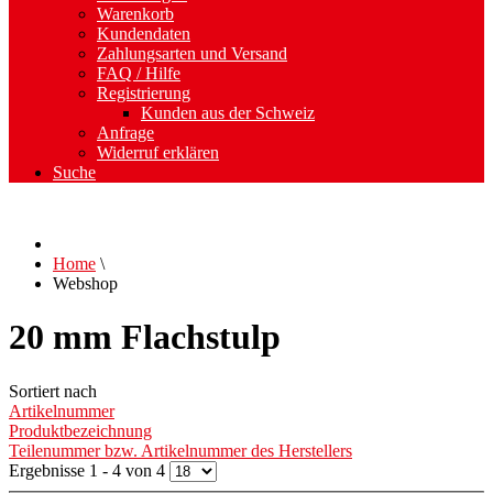
Warenkorb
Kundendaten
Zahlungsarten und Versand
FAQ / Hilfe
Registrierung
Kunden aus der Schweiz
Anfrage
Widerruf erklären
Suche
Home
\
Webshop
20 mm Flachstulp
Sortiert nach
Artikelnummer
Produktbezeichnung
Teilenummer bzw. Artikelnummer des Herstellers
Ergebnisse 1 - 4 von 4