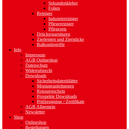
Sekundenkleber
Folien
Reiniger
Industriereiniger
Pflegereiniger
Pflegesets
Drückergarnituren
Zierleisten und Zierstücke
Balkontürgriffe
Info
Impressum
AGB Onlineshop
Datenschutz
Widerrufsrecht
Downloads
Sicherheitsdatenblätter
Montageanleitungen
Retourenschein
Prospekte Downloads
Prüfzeugnisse / Zertifikate
AGB Allgemein
Newsletter
Shop
Onlineshop
Bestellungen