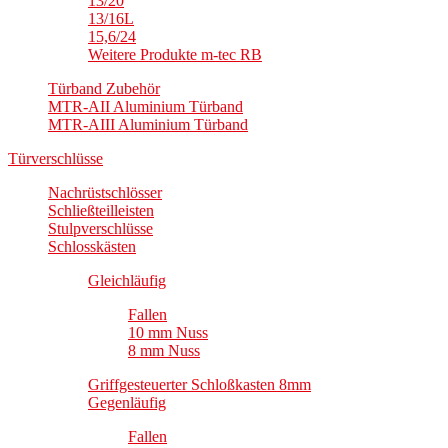
13/20
13/16L
15,6/24
Weitere Produkte m-tec RB
Türband Zubehör
MTR-AII Aluminium Türband
MTR-AIII Aluminium Türband
Türverschlüsse
Nachrüstschlösser
Schließteilleisten
Stulpverschlüsse
Schlosskästen
Gleichläufig
Fallen
10 mm Nuss
8 mm Nuss
Griffgesteuerter Schloßkasten 8mm
Gegenläufig
Fallen