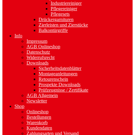
Industriereiniger
Pflegereiniger
Pflegesets
Drückergarnituren
Zierleisten und Zierstücke
Balkontürgriffe
Info
Impressum
AGB Onlineshop
Datenschutz
Widerrufsrecht
Downloads
Sicherheitsdatenblätter
Montageanleitungen
Retourenschein
Prospekte Downloads
Prüfzeugnisse / Zertifikate
AGB Allgemein
Newsletter
Shop
Onlineshop
Bestellungen
Warenkorb
Kundendaten
Zahlungsarten und Versand