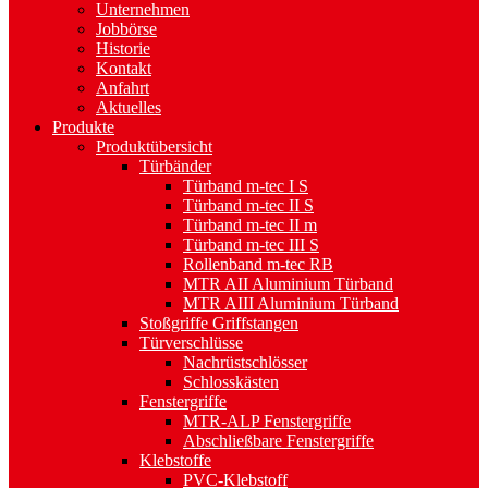
Unternehmen
Jobbörse
Historie
Kontakt
Anfahrt
Aktuelles
Produkte
Produktübersicht
Türbänder
Türband m-tec I S
Türband m-tec II S
Türband m-tec II m
Türband m-tec III S
Rollenband m-tec RB
MTR AII Aluminium Türband
MTR AIII Aluminium Türband
Stoßgriffe Griffstangen
Türverschlüsse
Nachrüstschlösser
Schlosskästen
Fenstergriffe
MTR-ALP Fenstergriffe
Abschließbare Fenstergriffe
Klebstoffe
PVC-Klebstoff