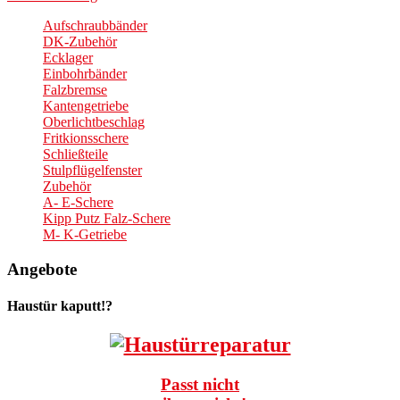
Aufschraubbänder
DK-Zubehör
Ecklager
Einbohrbänder
Falzbremse
Kantengetriebe
Oberlichtbeschlag
Fritkionsschere
Schließteile
Stulpflügelfenster
Zubehör
A- E-Schere
Kipp Putz Falz-Schere
M- K-Getriebe
Angebote
Haustür kaputt!?
Passt nicht