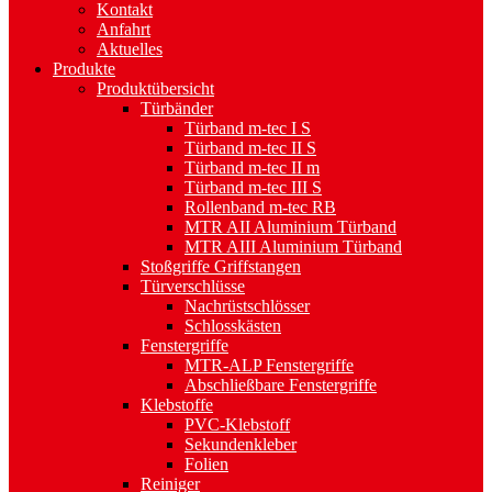
Kontakt
Anfahrt
Aktuelles
Produkte
Produktübersicht
Türbänder
Türband m-tec I S
Türband m-tec II S
Türband m-tec II m
Türband m-tec III S
Rollenband m-tec RB
MTR AII Aluminium Türband
MTR AIII Aluminium Türband
Stoßgriffe Griffstangen
Türverschlüsse
Nachrüstschlösser
Schlosskästen
Fenstergriffe
MTR-ALP Fenstergriffe
Abschließbare Fenstergriffe
Klebstoffe
PVC-Klebstoff
Sekundenkleber
Folien
Reiniger