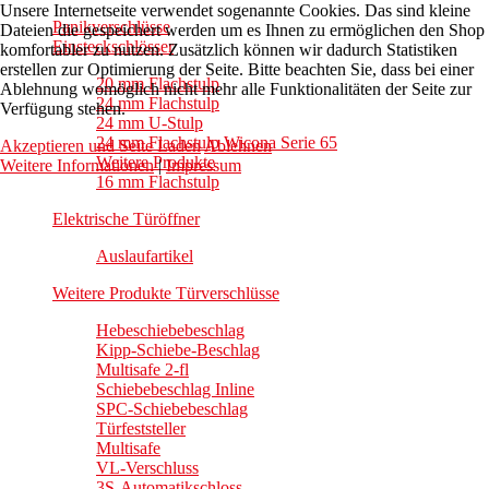
Unsere Internetseite verwendet sogenannte Cookies. Das sind kleine
Panikverschlüsse
Dateien die gespeichert werden um es Ihnen zu ermöglichen den Shop
Einsteckschlösser
komfortabler zu nutzen. Zusätzlich können wir dadurch Statistiken
erstellen zur Optimierung der Seite. Bitte beachten Sie, dass bei einer
20 mm Flachstulp
Ablehnung womöglich nicht mehr alle Funktionalitäten der Seite zur
24 mm Flachstulp
Verfügung stehen.
24 mm U-Stulp
24 mm Flachstulp Wicona Serie 65
Akzeptieren und Seite Laden
Ablehnen
Weitere Produkte
Weitere Informationen
|
Impressum
16 mm Flachstulp
Elektrische Türöffner
Auslaufartikel
Weitere Produkte Türverschlüsse
Hebeschiebebeschlag
Kipp-Schiebe-Beschlag
Multisafe 2-fl
Schiebebeschlag Inline
SPC-Schiebebeschlag
Türfeststeller
Multisafe
VL-Verschluss
3S-Automatikschloss